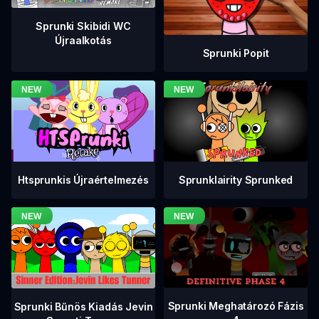
Sprunki Skibidi WC
Újraalkotás
Sprunki Popit
Htsprunkis Újraértelmezés
Sprunklairity Sprunked
Sprunki Meghatározó Fázis
Sprunki Bűnös Kiadás Jevin