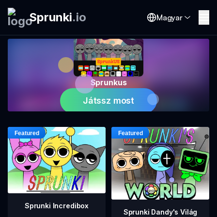
Sprunki
.
io
Magyar
Sprunkus
Játssz most
Sprunki Incredibox
Sprunki Dandy's Világ