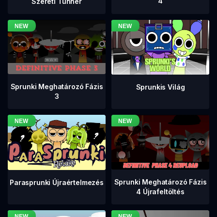
4
Szereti Tunner
Sprunki Meghatározó Fázis
Sprunkis Világ
3
Sprunki Meghatározó Fázis
Parasprunki Újraértelmezés
4 Újrafeltöltés