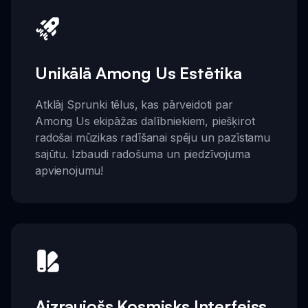
Unikālā Among Us Estētika
Atklāj Sprunki tēlus, kas pārveidoti par
Among Us ekipāžas dalībniekiem, piešķirot
radošai mūzikas radīšanai spēju un pazīstamu
sajūtu. Izbaudi radošuma un piedzīvojuma
apvienojumu!
Aizraujošs Kosmisks Interfeiss