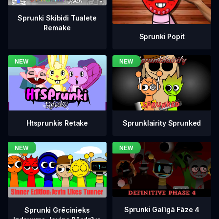
Sprunki Skibidi Tualete
Remake
Sprunki Popit
Htsprunkis Retake
Sprunklairity Sprunked
Sprunki Galīgā Fāze 4
Sprunki Grēcinieks