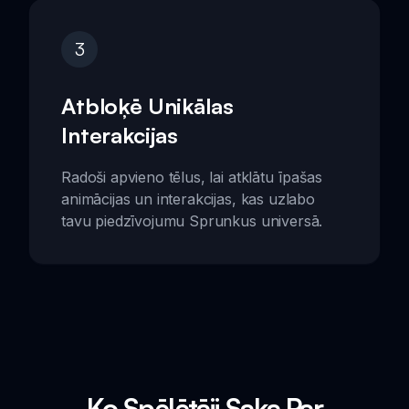
3
Atbloķē Unikālas
Interakcijas
Radoši apvieno tēlus, lai atklātu īpašas
animācijas un interakcijas, kas uzlabo
tavu piedzīvojumu Sprunkus universā.
Ko Spēlētāji Saka Par