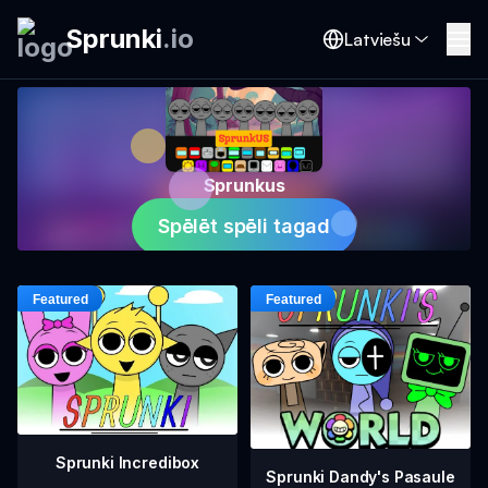
Sprunki
.
io
Latviešu
Sprunkus
Spēlēt spēli tagad
Sprunki Incredibox
Sprunki Dandy's Pasaule