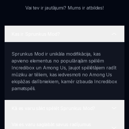
Vai tev ir jautājumi? Mums ir atbildes!
Kas ir Sprunkus Mod?
Sprunkus Mod ir unikāla modifikācija, kas
apvieno elementus no populārajām spēlēm
Incredibox un Among Us, ļaujot spēlētājiem radīt
mūziku ar tēliem, kas iedvesmoti no Among Us
ekipāžas dalībniekiem, kamēr izbauda Incredibox
pamatspēli.
Kā es varu sākt spēlēt Sprunkus Mod?
Vai es varu saglabāt savus radījumus
Lai sāktu spēlēt, vienkārši apmeklē sprunki.io,