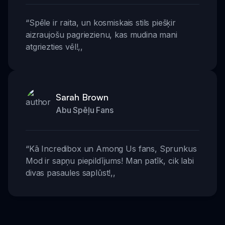
“
Spēle ir raita, un kosmiskais stils piešķir
aizraujošu pagriezienu, kas mudina mani
atgriezties vēl!
,,
Sarah Brown
Abu Spēļu Fans
“
Kā Incredibox un Among Us fans, Sprunkus
Mod ir sapņu piepildījums! Man patīk, cik labi
divas pasaules saplūst!
,,