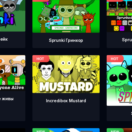
тейк
Spru
Sprunki Гринкор
е живы
Incredibox Mustard