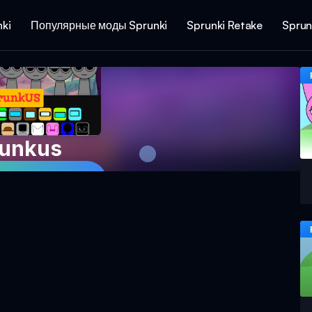
ki
Популярные моды Sprunki
Sprunki Retake
Sprun
unkus
 игру сейчас