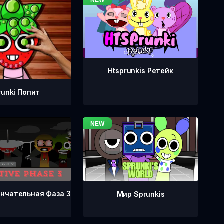
Htsprunkis Ретейк
runki Попит
ончательная Фаза 3
Мир Sprunkis