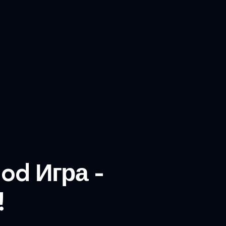
Mod Игра -
!