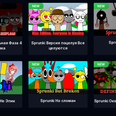
Spr
ьная Фаза 4
Sprunki Версия поцелуя Все
зка
целуются
Sprunki Но сломан
Sprunki Ок
 Но Эпик