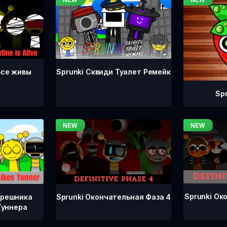
Все живы
Sprunki Сквиди Туалет Ремейк
Sp
Sprunki Ок
Sprunki Окончательная Фаза 4
грешника
Туннера