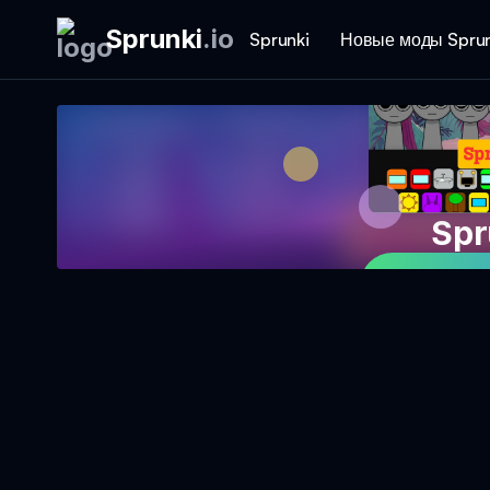
Sprunki
.
io
Sprunki
Новые моды Sprun
Spr
Играть в