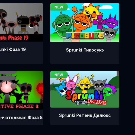
unki Фаза 19
Sprunki Пикосукэ
Sprunki Ретейк Делюкс
ончательная Фаза 8