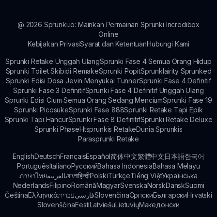
berbagi tips, dan berkolaborasi dalam usaha
musik yang terinspirasi oleh Mod Sprunkus.
@
2026
Sprunki.io: Mainkan Permainan Sprunki Incredibox
Online
Kebijakan Privasi
Syarat dan Ketentuan
Hubungi Kami
Sprunki Retake Unggah Ulang
Sprunki Fase 4 Semua Orang Hidup
Sprunki Toilet Skibidi Remake
Sprunki Popit
Sprunklairity Sprunked
Sprunki Edisi Dosa Jevin Menyukai Tunner
Sprunki Fase 4 Definitif
Sprunki Fase 3 Definitif
Sprunki Fase 4 Definitif Unggah Ulang
Sprunki Edisi Cium Semua Orang Sedang Mencium
Sprunki Fase 19
Sprunki Picosuke
Sprunki Fase 888
Sprunki Retake Tapi Epik
Sprunki Tapi Hancur
Sprunki Fase 8 Definitif
Sprunki Retake Deluxe
Sprunki Phase
Htsprunkis Retake
Dunia Sprunkis
Parasprunki Retake
English
Deutsch
Français
Español
简体中文
繁體中文
日本語
한국어
Português
Italiano
Русский
Bahasa Indonesia
Bahasa Melayu
ภาษาไทย
بالعربية
বাংলা
हिन्दी
Polski
Türkçe
Tiếng Việt
Українська
Nederlands
Filipino
Română
Magyar
Svenska
Norsk
Dansk
Suomi
Čeština
Ελληνικά
עברית
فارسی
Slovenčina
Српски
Български
Hrvatski
Slovenščina
Eesti
Latviešu
Lietuvių
Македонски