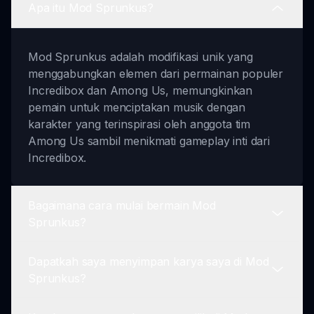
Apa itu Mod Sprunkus?
Mod Sprunkus adalah modifikasi unik yang
menggabungkan elemen dari permainan populer
Incredibox dan Among Us, memungkinkan
pemain untuk menciptakan musik dengan
karakter yang terinspirasi oleh anggota tim
Among Us sambil menikmati gameplay inti dari
Incredibox.
Bagaimana cara mulai bermain Mod
Sprunkus?
Dapatkah saya menyimpan karya saya di Mod
Untuk mulai bermain, cukup kunjungi sprunki.io,
Sprunkus?
pilih Mod Sprunkus, dan pilih karakter-karakter
bertema Among Us pilihanmu. Kemudian,