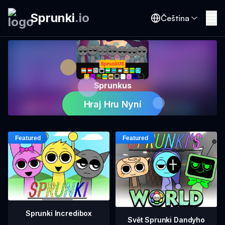
Sprunki
.
io
Čeština
Sprunkus
Hraj Hru Nyní
Sprunki Incredibox
Svět Sprunki Dandyho