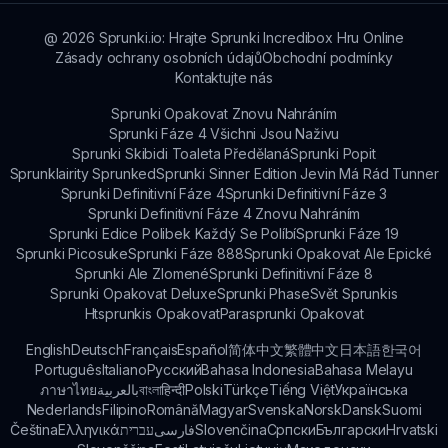
Modem.
@
2026
Sprunki.io: Hrajte Sprunki Incredibox Hru Online
Zásady ochrany osobních údajů
Obchodní podmínky
Kontaktujte nás
Sprunki Opakovat Znovu Nahráním
Sprunki Fáze 4 Všichni Jsou Naživu
Sprunki Skibidi Toaleta Předělaná
Sprunki Popit
Sprunklairity Sprunked
Sprunki Sinner Edition Jevin Má Rád Tunner
Sprunki Definitivní Fáze 4
Sprunki Definitivní Fáze 3
Sprunki Definitivní Fáze 4 Znovu Nahráním
Sprunki Edice Polibek Každý Se Políbí
Sprunki Fáze 19
Sprunki Picosuke
Sprunki Fáze 888
Sprunki Opakovat Ale Epické
Sprunki Ale Zlomené
Sprunki Definitivní Fáze 8
Sprunki Opakovat Deluxe
Sprunki Phase
Svět Sprunkis
Htsprunkis Opakovat
Parasprunki Opakovat
English
Deutsch
Français
Español
简体中文
繁體中文
日本語
한국어
Português
Italiano
Русский
Bahasa Indonesia
Bahasa Melayu
ภาษาไทย
بالعربية
বাংলা
हिन्दी
Polski
Türkçe
Tiếng Việt
Українська
Nederlands
Filipino
Română
Magyar
Svenska
Norsk
Dansk
Suomi
Čeština
Ελληνικά
עברית
فارسی
Slovenčina
Српски
Български
Hrvatski