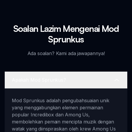
Soalan Lazim Mengenai Mod
Sprunkus
Ada soalan? Kami ada jawapannya!
Apakah Mod Sprunkus?
Mod Sprunkus adalah pengubahsuaian unik
yang menggabungkan elemen permainan
popular Incredibox dan Among Us,
membolehkan pemain mencipta muzik dengan
watak yang diinspirasikan oleh krew Among Us