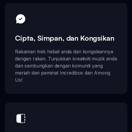
Cipta, Simpan, dan Kongsikan
Rakaman trek hebat anda dan kongsikannya
dengan rakan. Tunjukkan kreativiti muzik anda
dan sambungkan dengan komuniti yang
meriah dari peminat Incredibox dan Among
Us!