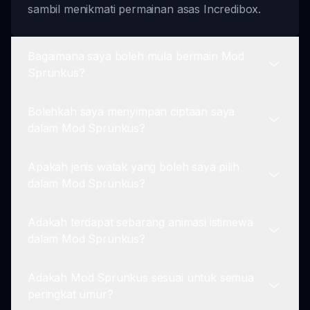
sambil menikmati permainan asas Incredibox.
Bagaimana saya boleh mula bermain Mod
Sprunkus?
Bolehkah saya menyimpan ciptaan saya
Untuk mula bermain, lawati sprunki.io, pilih Mod
dalam Mod Sprunkus?
Sprunkus, dan pilih watak bertemakan Among
Us anda. Kemudian, bersiap sedia untuk
Apakah jenis watak yang boleh saya pilih
mencipta trek anda!
Ya! Pemain boleh menyimpan trek yang mereka
dalam Mod Sprunkus?
hasilkan dan berkongsi dengan pengguna lain
dari komuniti Incredibox dan Among Us,
Adakah terdapat sebarang animasi istimewa
menjadikannya pengalaman sosial yang
Anda boleh memilih dari pelbagai watak Sprunki
dalam Mod Sprunkus?
menyeronokkan.
yang direka selepas krew Among Us, setiap satu
dengan elemen bunyi khusus seperti rentak dan
Adakah Mod Sprunkus sesuai untuk semua
melodi, meningkatkan peluang penciptaan muzik
Sudah tentu! Pasangkan watak tertentu untuk
peringkat umur?
anda.
membuka animasi istimewa yang meniru interaksi