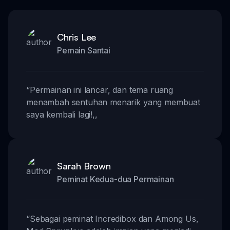
Chris Lee
Pemain Santai
“
Permainan ini lancar, dan tema ruang
menambah sentuhan menarik yang membuat
saya kembali lagi!
,,
Sarah Brown
Peminat Kedua-dua Permainan
“
Sebagai peminat Incredibox dan Among Us,