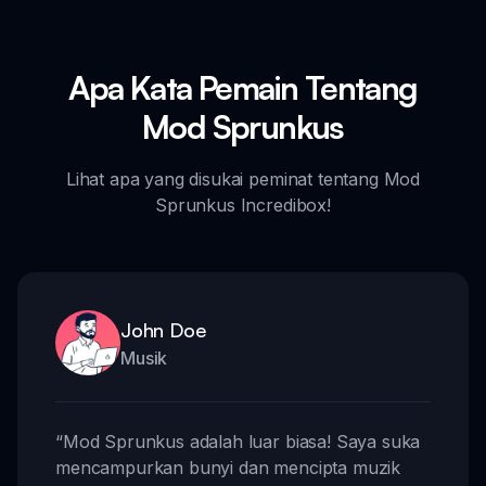
Apa Kata Pemain Tentang
Mod Sprunkus
Lihat apa yang disukai peminat tentang Mod
Sprunkus Incredibox!
John Doe
Musik
“
Mod Sprunkus adalah luar biasa! Saya suka
mencampurkan bunyi dan mencipta muzik