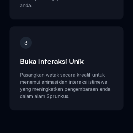
anda.
3
Buka Interaksi Unik
Pasangkan watak secara kreatif untuk
menemui animasi dan interaksi istimewa
yang meningkatkan pengembaraan anda
dalam alam Sprunkus.