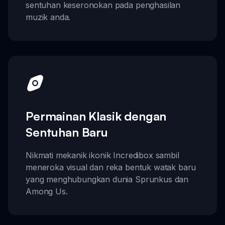
sentuhan keseronokan pada penghasilan
muzik anda.
Permainan Klasik dengan
Sentuhan Baru
Nikmati mekanik ikonik Incredibox sambil
meneroka visual dan reka bentuk watak baru
yang menghubungkan dunia Sprunkus dan
Among Us.