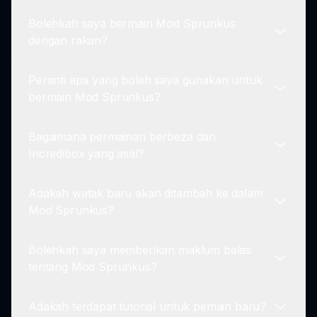
gaya Among Us, menambah lapisan
Bolehkah saya bermain Mod Sprunkus
keseronokan dan kreativiti pada permainan.
Ya, Mod Sprunkus direka untuk mesra keluarga,
dengan rakan?
menyediakan platform yang menarik untuk
pemain dari semua peringkat umur menjelajahi
Peranti apa yang boleh saya gunakan untuk
kreativiti mereka melalui muzik.
Walaupun Mod Sprunkus terutamanya adalah
bermain Mod Sprunkus?
pengalaman pemain tunggal, anda boleh
berkongsi ciptaan anda dengan rakan dan
Bagaimana permainan berbeza dari
menjemput mereka untuk meneroka kreativiti
Mod Sprunkus boleh dimainkan di kebanyakan
Incredibox yang asal?
muzik mereka sendiri.
peranti dengan akses internet, termasuk
desktop, laptop, dan tablet, memastikan
Adakah watak baru akan ditambah ke dalam
penonton yang luas dapat menikmati permainan.
Permainan dalam Mod Sprunkus mengekalkan
Mod Sprunkus?
mekanik asas Incredibox tetapi memperkenalkan
reka bentuk watak baru dan overlay tema ruang
Bolehkah saya memberikan maklum balas
dan Among Us, mencipta gabungan pengalaman
Pasukan pembangunan berkomitmen untuk
tentang Mod Sprunkus?
yang unik.
terus meningkatkan Mod Sprunkus, yang
mungkin termasuk penambahan watak baru dan
Adakah terdapat tutorial untuk pemain baru?
ciri permainan berdasarkan maklum balas
Maklum balas pengguna sangat dihargai! Anda