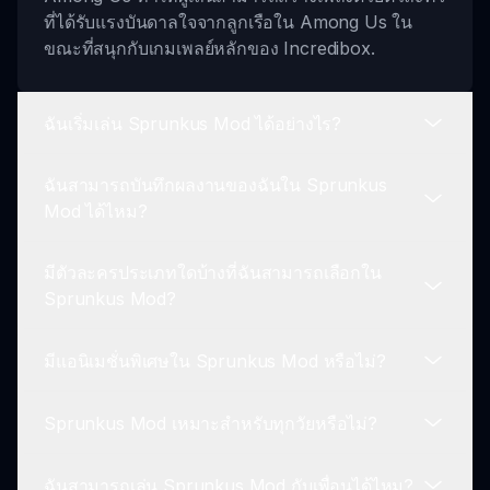
ที่ได้รับแรงบันดาลใจจากลูกเรือใน Among Us ใน
ขณะที่สนุกกับเกมเพลย์หลักของ Incredibox.
ฉันเริ่มเล่น Sprunkus Mod ได้อย่างไร?
ฉันสามารถบันทึกผลงานของฉันใน Sprunkus
เพื่อเริ่มเล่น เพียงแค่ไปที่ sprunki.io เลือก Sprunkus
Mod ได้ไหม?
Mod และเลือกตัวละครในธีม Among Us ของคุณ
จากนั้นเตรียมพร้อมที่จะสร้างแทร็คของคุณ!
มีตัวละครประเภทใดบ้างที่ฉันสามารถเลือกใน
ใช่! ผู้เล่นสามารถบันทึกแทร็คที่สร้างขึ้นและแบ่งปันกับ
Sprunkus Mod?
ผู้ใช้คนอื่นในชุมชน Incredibox และ Among Us
ทำให้เป็นประสบการณ์ทางสังคมที่สนุกสนาน.
มีแอนิเมชั่นพิเศษใน Sprunkus Mod หรือไม่?
คุณสามารถเลือกจากตัวละคร Sprunki หลากหลาย
ประเภทที่ออกแบบตามลูกเรือใน Among Us แต่ละตัว
Sprunkus Mod เหมาะสำหรับทุกวัยหรือไม่?
มีเสียงเฉพาะ เช่น จังหวะและเมโลดี้ ซึ่งจะช่วยเพิ่ม
แน่นอน! จับคู่บางตัวละครเข้าด้วยกันเพื่อปลดล็อคแอนิ
โอกาสในการสร้างเพลงของคุณ.
เมชั่นพิเศษที่เลียนแบบการโต้ตอบในแบบ Among Us
ฉันสามารถเล่น Sprunkus Mod กับเพื่อนได้ไหม?
เพิ่มความสนุกและความคิดสร้างสรรค์ในการเล่นเกม.