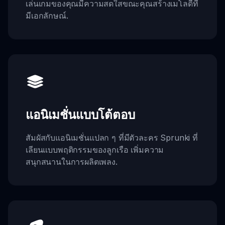
เล่นเกมของคุณมีความสดใสขณะคุณสร้างเมโลดี้ที่
มีเอกลักษณ์.
แอนิเมชั่นแบบโต้ตอบ
สัมผัสกับแอนิเมชั่นแปลก ๆ ที่มีตัวละคร Sprunki ที่
เลียนแบบพฤติกรรมของลูกเรือ เพิ่มความ
สนุกสนานในการผลิตเพลง.