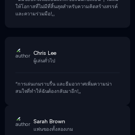
ให้โอกาสที่ไม่มีที่สิ้นสุดสำหรับความคิดสร้างสรรค์
และความร่วมมือ!
,,
Chris Lee
ผู้เล่นทั่วไป
“
การเล่นเกมราบรื่น และธีมอวกาศเพิ่มความน่า
สนใจที่ทำให้ฉันต้องกลับมาอีก!
,,
Sarah Brown
แฟนของทั้งสองเกม