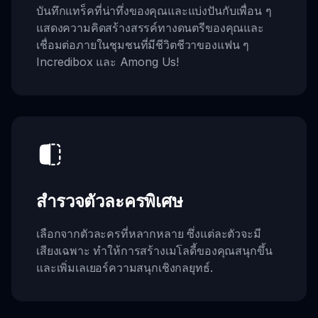
บันทึกแทร็คที่น่าทึ่งของคุณและแบ่งปันกับเพื่อน ๆ
แสดงความคิดสร้างสรรค์ทางดนตรีของคุณและ
เชื่อมต่อภายในชุมชนที่มีชีวิตชีวาของแฟน ๆ
Incredibox และ Among Us!
สำรวจตัวละครพิเศษ
เลือกจากตัวละครที่หลากหลาย ซึ่งแต่ละตัวจะมี
เสียงเฉพาะ ทำให้การสร้างเมโลดี้ของคุณสนุกขึ้น
และเพิ่มเลเยอร์ความสนุกเชิงกลยุทธ์.