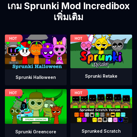
เกม Sprunki Mod Incredibox
เพิ่มเติม
Sprunki Retake
Sprunki Halloween
Sprunked Scratch
Sprunki Greencore