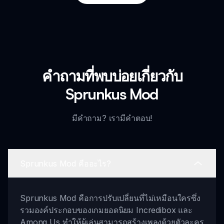
คำถามที่พบบ่อยเกี่ยวกับ
Sprunkus Mod
มีคำถาม? เรามีคำตอบ!
Sprunkus Mod คืออะไร?
Sprunkus Mod คือการปรับเปลี่ยนที่ไม่เหมือนใครซึ่ง
รวมองค์ประกอบของเกมยอดนิยม Incredibox และ
Among Us ทำให้ผู้เล่นสามารถสร้างเพลงด้วยตัวละคร