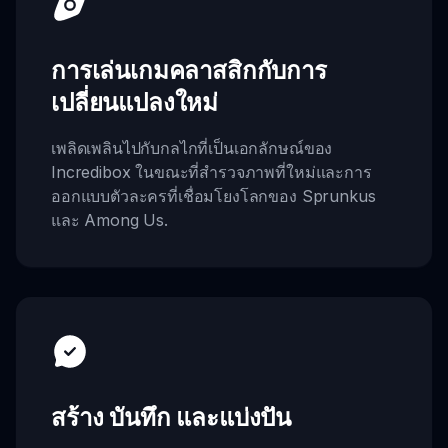
การเล่นเกมคลาสสิกกับการ
เปลี่ยนแปลงใหม่
เพลิดเพลินไปกับกลไกที่เป็นเอกลักษณ์ของ
Incredibox ในขณะที่สำรวจภาพที่ใหม่และการ
ออกแบบตัวละครที่เชื่อมโยงโลกของ Sprunkus
และ Among Us.
สร้าง บันทึก และแบ่งปัน