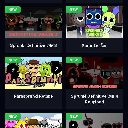
Sprunki Definitive เฟส 3
Sprunkis โลก
Sprunki Definitive เฟส 4
Parasprunki Retake
Reupload