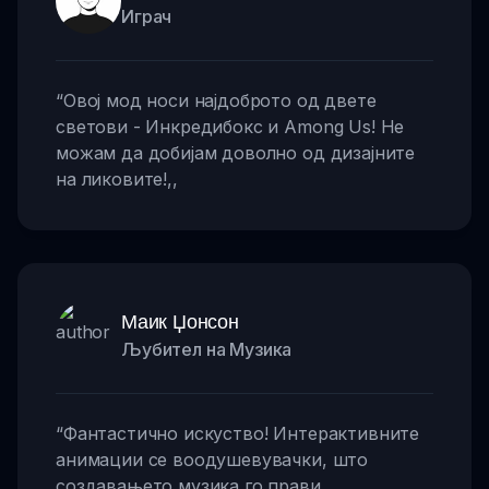
Играч
“
Овој мод носи најдоброто од двете
светови - Инкредибокс и Among Us! Не
можам да добијам доволно од дизајните
на ликовите!
,,
Маик Џонсон
Љубител на Музика
“
Фантастично искуство! Интерактивните
анимации се воодушевувачки, што
создавањето музика го прави