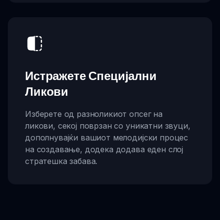
Истражете Специјални
Ликови
Изберете од разноликиот опсег на
ликови, секој поврзан со уникатни звуци,
дополнувајќи вашиот мелодијски процес
на создавање, додека додава еден слој
стратешка забава.