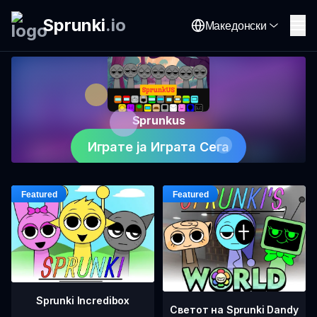
Sprunki
.
io
Македонски
Sprunkus
Играте ја Играта Сега
Sprunki Incredibox
Светот на Sprunki Dandy