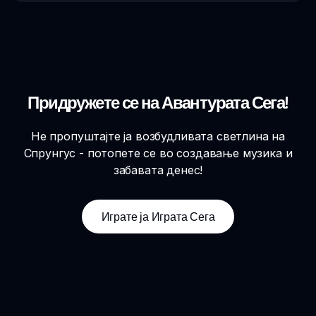
Придружете се на Авантурата Сега!
Не пропуштајте ја возбудливата светлина на
Спрунгус - потопете се во создавање музика и
забавата денес!
Играте ја Играта Сега