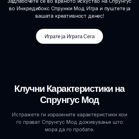
Задлабочете се во врвното искуство на Спрунгус
во Инкредибокс Спрунки Мод Игра и пуштете ја
вашата креативност денес!
Играте ја Играта Сега
Клучни Карактеристики на
Спрунгус Мод
Истражете ги изразените карактеристики кои
го прават Спрунгус Мод доживување што
мора да го пробате.