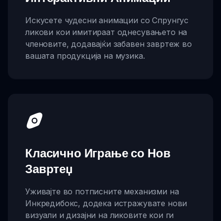
Искусете чудесни анимации со Спрунгус
ликови кои имитираат однесувањето на
членовите, додавајќи забавен завртеж во
вашата продукција на музика.
Класично Играње со Нов
Завртеџ
Уживајте во потписните механизми на
Инкредибокс, додека истражувате нови
визуали и дизајни на ликовите кои ги