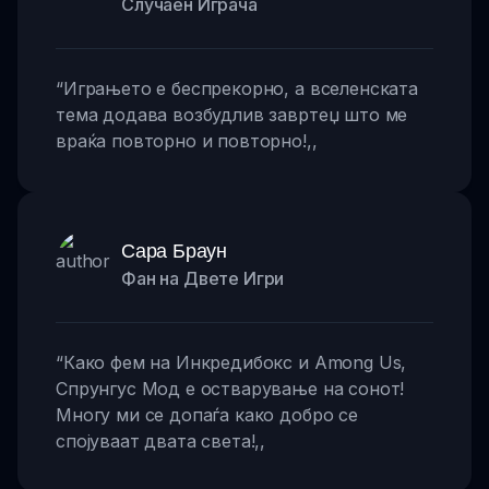
Случаен Играча
“
Играњето е беспрекорно, а вселенската
тема додава возбудлив завртеџ што ме
враќа повторно и повторно!
,,
Сара Браун
Фан на Двете Игри
“
Како фем на Инкредибокс и Among Us,
Спрунгус Мод е остварување на сонот!
Многу ми се допаѓа како добро се
спојуваат двата света!
,,