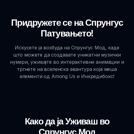
Придружете се на Спрунгус
Патувањето!
Искусете ја возбуда на Спрунгус Мод, каде
што можете да создавате уникатни музички
нумери, уживајте во интерактивни анимации и
тргнете на вселенска авантура која меша
елементи од Among Us и Инкредибокс!
Како да ја Уживаш во
Спрунгус Мод