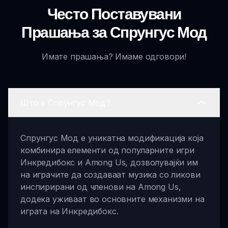
Често Поставувани
Прашања за Спрунгус Мод
Имате прашања? Имаме одговори!
Што е Спрунгус Мод?
Спрунгус Мод е уникатна модификација која
комбинира елементи од популарните игри
Инкредибокс и Among Us, дозволувајќи им
на играчите да создаваат музика со ликови
инспирирани од членови на Among Us,
додека уживаат во основните механизми на
играта на Инкредибокс.