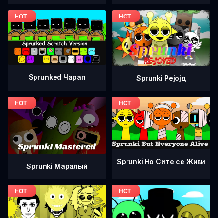
Sprunked Чарап
Sprunki Рејојд
Sprunki Но Сите се Живи
Sprunki Маралый