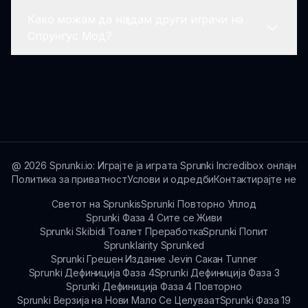
повеќето играчи можат да уживаат во
Како можам да најдам други играчи на
искуството без тешки системски барања.
Можете да создадете широк спектар на
Спрунгус Мод?
музички стилови во Спрунгус Мод,
комбинирајќи ритмови, хармонии и мелодии,
додека експериментирате со различни
Придружете се на форуми и заедници
комбинации на ликови за да ја пронајдете
фокусирани на Инкредибокс и Among Us за
вашата уникатна звука.
да се поврзете со другите играчи, да
споделите совети и да соработувате на
музички активности инспирирани од
Спрунгус Мод.
@
2026
Sprunki.io: Играјте ја играта Sprunki Incredibox онлајн
Политика за приватност
Услови и одредби
Контактирајте не
Светот на Sprunkis
Sprunki Повторно Уплод
Sprunki Фаза 4 Сите се Живи
Sprunki Skibidi Тоалет Преработка
Sprunki Попит
Sprunklairity Sprunked
Sprunki Грешен Издание Jevin Сакан Tunner
Sprunki Дефиниција Фаза 4
Sprunki Дефиниција Фаза 3
Sprunki Дефиниција Фаза 4 Повторно
Sprunki Верзија на Нови Мало Се Целуваат
Sprunki Фаза 19