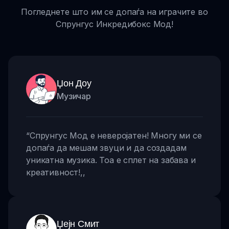
Погледнете што им се допаѓа на играчите во
Спрунгус Инкредибокс Мод!
Џон Доу
Музичар
“
Спрунгус Мод е неверојатен! Многу ми се
допаѓа да мешам звуци и да создадам
уникатна музика. Тоа е сплет на забава и
креативност!
,,
Џејн Смит