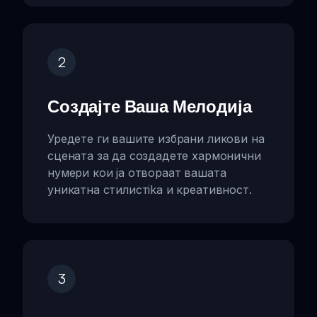
2
Создајте Ваша Мелодија
Уредете ги вашите избрани ликови на
сцената за да создадете хармонични
нумери кои ја отвораат вашата
уникатна стилистika и креативност.
3