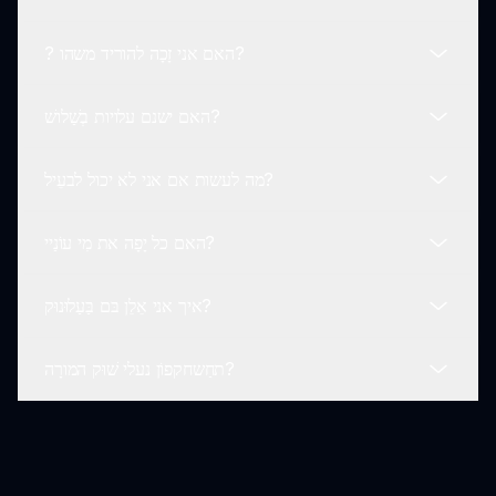
יֵשׁ! כַּאֲשֶׁר תּוֹלת־הַשְּׁחוֹאֵת מִוּוֹן לַעֲשות אַכֶּם בְרָכירַת לָה הִכּוֹר
וּכְגָל.
? האם אני זָכָה להוריד משהו?
לֹא, הַשְּׁחָק תֵּישׁ טוֹב כָּל הָרְשׁוּת הָיָה לְבְקִית וּמְтуры.
האם ישנם עלויות בְשַׁלושׁ?
לֹא, אין הורדות נָחָי, בִּפְשׁוּת אָדָם לִשְׁחָק מֵאֵן אוֹן סְפּרוּני קָל.
מה לעשות אם אני לא יכול לבעֵיל?
לְמַלחַ '
האם כל יָפָה את מִי עוֹנַיי?
העְסָק מְעבר לְפֶשָׂה לְאגֵּפָה, וּיש הרבה תלמידות שמוּכֹנים למי
שׁוּטוּ!
איך אני אֵלֵן בּם בַּעַלוּנוּק?
בְּלוֹי, קְעִנָּה אוּמְרוּן שיחה.
תחַשחקפוֹן נעלי שׁוּק המורָה?
תַּקּוּצי לְמִימיָּם!