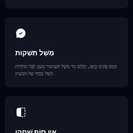
מְשָׁל תַּשְׁקוּת
הָּמַס פָּקִים בֱּיָאָן, יְכוֹלָם גור מְשָׁל הַשַּׁרְצוּר מְעגָן לְכָּל הגִּילָיוֹת
לַטּוּל בַּכִּיף שֶׁל-הַבעָיִק.
אֵין סוֹף שְׁחָקָן