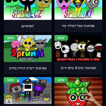
ספראנקי אבל חיבלתי בזה
ספראיקצ'
ספראנקי שלב 4 כולם חיים
ספראנקי ריטייק הורדה מחדש