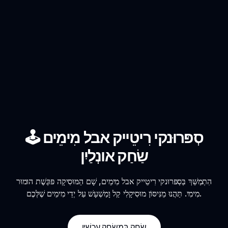
סְפּרוּנקי רִיטֵייק אבל מִימֵים 🕹️
שַׂחַק אונְלַיִן
הִתְמַשֵּׁךְ בְּסְפּרוּנקי רִיטֵייק אבל מִימֵים, שָׁם הַמּוּסִיקָה פּוגֶשֶׁת הוּמוּר
מִימִי. תַּהֲנוּ מֵנִּיסּוֹן מוּסִיקָלִי קַל וָמַשְׁעָשׁ עַל יְדֵי מִימֵים שֶׁלְּכֶם.
שַׂחַק בַּמשַׂחָק עַכְשָׁיו