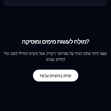
מוּלָּח לעשות מִימֵים ומוּסִיקָה?
קִפְצוּ לְתוֹךְ עוֹלָם הַכִּיף שֶׁל סְפּרוּנקי רִיטֵייק אבל מִימֵים וּתְחִילוּ לְשֵׂם יְבוּל
יָחָלים שָּׂעִים!
שַׂחַק בַּמשַׂחָק עַכְשָׁיו