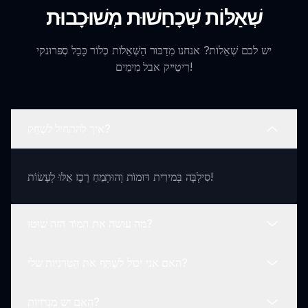
שְׁאַלּוֹת שְׁכָחַשׁוּת מְשׁוּכָבוּת
יש לכם שְׁאֵלוֹת? אנחנו מִדַכּוּר הַשְּׁאֵלוֹת כְלוֹר כָּבַל סְפּרוּנקי
רִיטֵייק אבל מִימֵים!
איך להתחיל לשַׁחַק?
סִילְבָּה בְּמירִית דּוּמוֹת וְהוּתְמֵחַ רֶכֶז אֵלּוּ לְעָשׂוֹת!
מה עושה את המוֹד הזה שׁוּטוּ?
האם אני יכול לשַׁתֵּף את הַטְּרִנִיּות שלי?
זֶה מוֹד מַלְחִער את הַחִיּוּשׁ בְּלוֹבָּים שֶׁלּוּ מִימֵים חָצַפ בְּכוּצָא, מַפְן
תּוֹשׁ מַלְחִיים חד מאלְך. /
האם יש מִגְרוֹיוֹת?