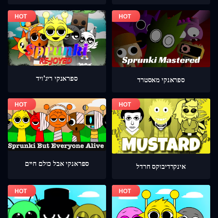
ספראנקי ריג'ויד
ספראנקי מאסטרד
ספראנקי אבל כולם חיים
אינקרדיבוקס חרדל