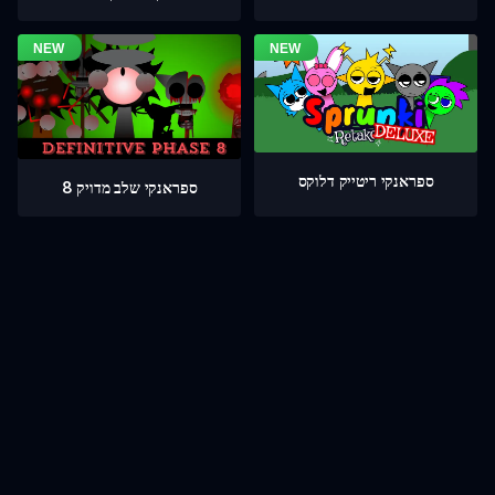
ספראנקי ריטייק דלוקס
ספראנקי שלב מדויק 8