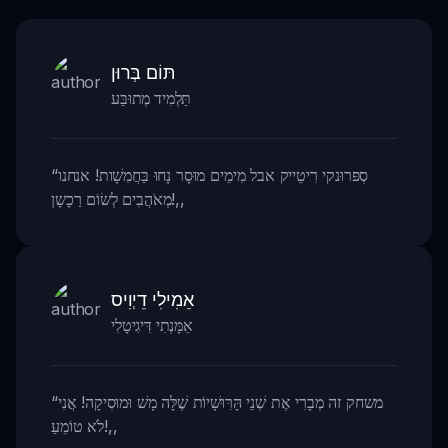
תּוֹם בְּרוּן
תַּלְמִיד מְתוּבַּע
סְפּרוּנקי רִיטֵייק אבל מִימֵים מוּסָר נָחוּ בַּחֲמִשָׁות! אנחנו
“
,,
מְאֹהֲבִים לְשׂוֹם רַכָשָן!
אֵמִילִי דֵיְוִיס
אֵמָּנְתִי דִּיגִיטָלִי
משחק זה מְבָרִי אֶת שְׁנֵי הָּרִּוּשָׁיוֹת שֶׁלָּה מָשׁ וּמוּסִיקָה! אֲנִי
“
,,
לֹא טוֹמֵעַ!