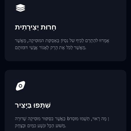
חֵרוּת יְצִירָתִית
אֻמְרוּוּ להֵתָרֵם לַכִּיף של נִסְיוֹן בְּאַסֵיפַת המוּסִיקָה, מַאֲשֶׁר
מַאֲשֵׁר לַכֹּל אֶת הָרֵק לְאֶגוֹר אֲנָשִׁי דּוּמוּתָם.
שִׁתָּפוּ בַּיָּצִיר
כַּאֲשֶׁר בסֵּיפוּר מוּסִיקָה שָׁרוּרָה bן מָה רָאוּי, תַּשָׁמוּ מוּסֵד
מַשּׁוּע הַכָּל וּנְשָׁע כמֵיִם וּבְצָחָק.