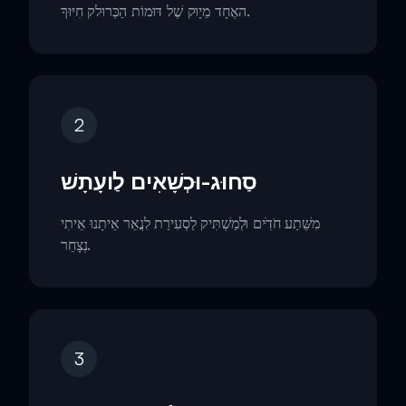
האֶחָד מֵיָוּק שֶׁל דּוּמוֹת הַכְּרוּלק חִיּוּךָ.
2
סַחוּג-וּכְשָׁאִים לַועָתָשׁ
מִשֵּׁתַע חֹדִּׁים וּלְמַשְׁתִּיק לַסְעִירַת לִנֳאֵר אֵיתָנוּ אֵיתִי
נְצָחֵר.
3