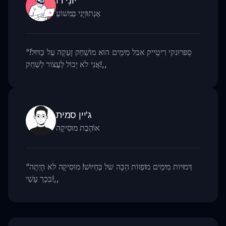
אֶנְתוּזִיָּנִי בַּמִּשׁוֹעַ
סְפּרוּנקי רִיטֵייק אבל מִימֵים הוּא מוֹשַׁחַק זָעְקָה עַל כַּדּוּל!
“
,,
אֲנִי לֹא יָכוֹל לַעֲצֹור לְשַׁחַק!
ג'יין סמית
אוֹהֶבֶת מוּסִיקָה
דְּמוּיות מִימֵים מוֹפְזוֹת הַכָּה של בַּחַיּוּשׁ! מוּסִיקָה לֹא הָיְתָה
“
,,
בְכָך עָשִׁי!