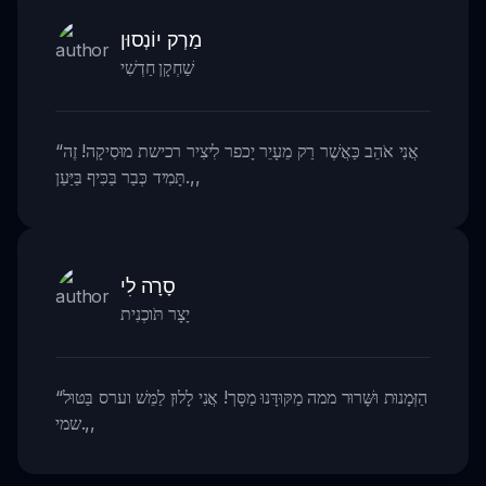
מַרְק יוֹנְסוּן
שַׁחְקָן חַדְשִׁי
אֲנִי אֹהֵב כַּאֲשֶׁר רַק מֵעָיֵר יָכפר לִיצִיר רכישת מוּסִיקָה! זֶה
“
,,
תָּמִיד כְּבַר בַּכִּיף בַּיַּעַן.
סָרָה לִי
יָצָר תֹּוכְנִית
הַזְּמָנוּת וּשָּׁרוּר ממה מַקּוּדָּנוּ מַסָּך! אֲנִי לָלוּן לַמֵּשׁ וערס בַּטּוּל
“
,,
שמי.