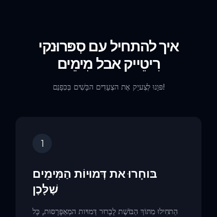
איך להתחיל עם סְפּרוּנקי
רִיטֵייק אבל מִימֵים
פּוָנוּ לְצְעיֵק אֶת הצְעָדִים הבָּשִׁים בְּכִּפָנַם!
1
בּוחָרוּ את דְּמוּיוֹת הַמִּימֵים
שֶׁלָּכֶן
הֵתחִילוּ מִתּוֹךְ הַבּוֹשֶׁת לָבָרוּר דְּמוּיות המְאַפָּרָסּוּת, כָּל