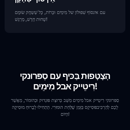
עם אינסוֹף שִׁפוּלוֹן של מִימֵים וּבָּרוֹת, כָּל שְׁשַחֲק שׂוּמָם
שָׁחוּת חָדָשׁ, מְרַגֵּשׁ!
הְצָטָפוּת בַּכּיף עם סְפּרוּנקי
רִיטֵייק אבל מִימֵים!
סְפּרוּנקי רִיטֵייק אבל מִימֵים מַשֵּׁב כְּרוּצַת פּוּנְדוּק וּבְהוּמוֹר, מַאֲשֵׁר
לָכֶם לְהַרְכִּיבפּוּסִיקָס בַּזְּמַן שֶׁלַּחַת הוּמוּרִי. הֵתְחִילוּ לָבֳרוּחַ מוּסִיקָה
הַיּוֹם!