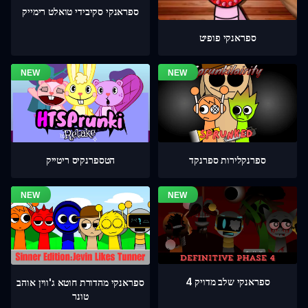
ספראנקי סקיבידי טואלט רימייק
ספראנקי פופיט
ספרנקלירות ספרנקד
הטספרנקיס ריטייק
ספראנקי שלב מדויק 4
ספראנקי מהדורת חוטא ג'ווין אוהב
טונר