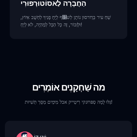
הַחֲבָרָה לַאסוֹטוּרְפוּרִי
שֵׁחַ עיר בְּדַורסוּן נוֹתָן לְש׽ף לְיָחָ פָנִיךָ לְחַשָׁב אִיוֹץ,
וּלְזַכּוֹר, זֶה כָּל הַכָּל לְמַהֵיָה, לֹא לְיָחָ!
מה שַׁחְקָנִים אוֹמְרִים
גַּלּוּ לָמָה סְפּרוּנקי רִיטֵייק אבל מִימֵים מַסָּך תֵּשִׁיוּת!
יֹונֵי דוֹ