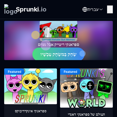
Sprunki
.
io
עברית
ספראנקי ריטייק אבל ממים
שַׂחַק בַּמשַׂחָק עַכְשָׁיו
ספראנקי אינקרדיבוקס
העולם של ספראנקי דאנדי