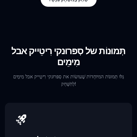
תְּמוּנוֹת של סְפּרוּנקי רִיטֵייק אבל
מִימֵים
גַּלּוּ תְּמוּנוֹת המיוחָדוֹת שֶׁעושׂוֹת את סְפּרוּנקי רִיטֵייק אבל מִימֵים
לְהִשָּׁחְק!