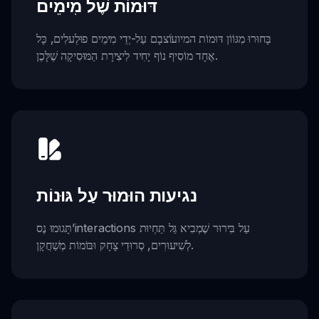
דּוּמוֹת שֶׁל מִימֵים
בָּחוּרוּ מִגּוֹוֹן דּוּמוֹת המיועׁוֹצבָם עַל-יְדֵי מִימֵים פוּלְעלִים, כָּל
אֶחָד מוֹסִיף נוֹף יָחִיד לִיצִירָת הַמּוּסִיקָה שֶׁלָּכֶן.
נגיעות הוּמוּר עַל גּוּנוֹת
תָּגוּמוּ נֶס’interactions עַל בִּירוּר שֶׁמְבִיא גַּל תַּחְיוּת
לְשִׁיעוּרִים, סְרוּדֵי צָחָק וּבּוֹמוֹת מְשַׁחֲקָן.