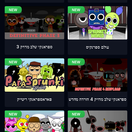
ספראנקי שלב מדויק 3
עולם ספרנקיס
ספראנקי שלב מדויק 4 הורדה מחדש
פאראספראנקי ריטייק