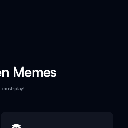
Men Memes
t must-play!