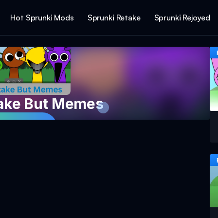
Hot Sprunki Mods
Sprunki Retake
Sprunki Rejoyed
take But Memes
Spillet Nu