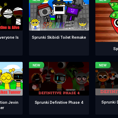
veryone Is
Sprunki Skibidi Toilet Remake
Sp
Sprunki 
Sprunki Definitive Phase 4
tion Jevin
ner