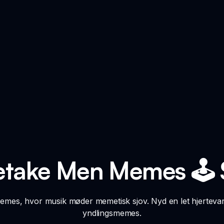
etake Men Memes 🕹️ S
mes, hvor musik møder memetisk sjov. Nyd en let hjertevar
yndlingsmemes.