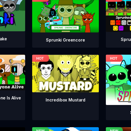
take
Spru
Sprunki Greencore
ne Is Alive
Incredibox Mustard