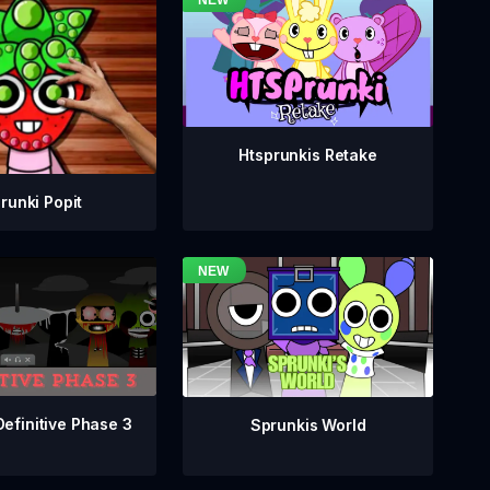
Htsprunkis Retake
runki Popit
Definitive Phase 3
Sprunkis World