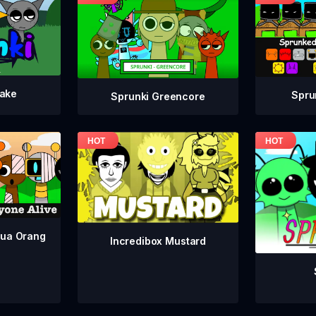
take
Spru
Sprunki Greencore
mua Orang
Incredibox Mustard