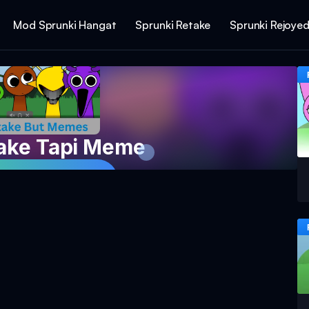
Mod Sprunki Hangat
Sprunki Retake
Sprunki Rejoye
take Tapi Meme
ainan Sekarang