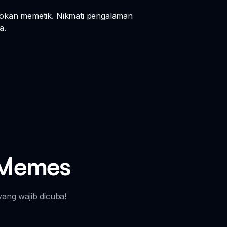
nokan memetik. Nikmati pengalaman
a.
t Memes
ang wajib dicuba!