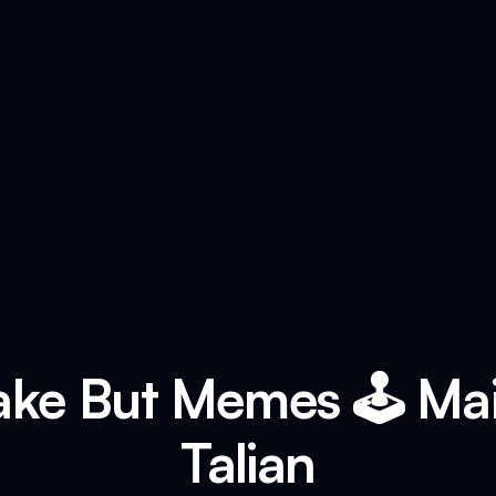
ake But Memes 🕹️ M
Talian