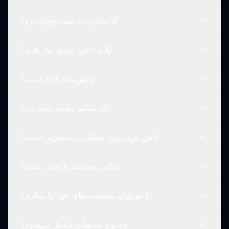
و آثار شما را خنده‌دارتر و لذت‌بخش‌تر می‌کند.
آیا محدودیت سنی وجود دارد؟
بله! زمانی که یک آهنگ را که دوست دارید ایجاد کردید،
می‌توانید آن را ذخیره کرده و به راحتی با دوستان به
آیا به دانلود چیزی نیاز دارم؟
اشتراک بگذارید.
خیر، این بازی برای همه سنین مناسب است و سرگرمی
و خلاقیت را تشویق می‌کند.
آیا هزینه‌ای لازم است؟
خیر، نیازی به دانلود نیست! می‌توانید به‌طور مستقیم از
مرورگر خود در sprunki.io بازی کنید.
اگر نتوانم متوجه شوم چه؟
بازی کردن اسپرنکی ریتیک با میم‌ها کاملاً رایگان است!
آیا این بازی برای موبایل در دسترس است؟
این بازی به‌گونه‌ای طراحی شده است که کاربر پسند
باشد و اگر لازم باشد، آموزش‌های زیادی در دسترس
چگونه می‌توانم بازخورد بدهم؟
است.
در حال حاضر، این بازی برای مرورگرهای دسکتاپ
بهینه‌سازی شده است.
آیا می‌توانم شخصیت‌های خود را بسازم؟
ما عاشق شنیدن نظرات بازیکنان خود هستیم! می‌توانید از
طریق صفحه تماس با ما با ما در ارتباط باشید.
چه نوع صداهایی شامل می‌شود؟