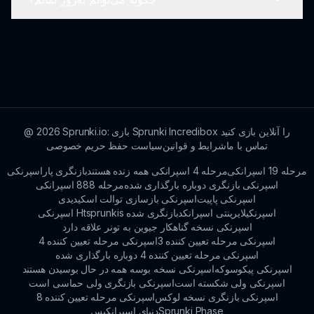
بله، این بازی به گونه‌ای طراحی شده است که بدون
محتوای نامناسب سرگرمی ارائه دهد.
به‌روزرسانی‌های ما را در شبکه‌های اجتماعی دنبال کنید یا
در خبرنامه ما ثبت‌نام کنید!
Sprunki.io: بازی Sprunki Incredibox را آنلاین بازی کنید
2026
@
تماس با ما
شرایط و قوانین
سیاست حفظ حریم خصوصی
مرحله 19 اسپرانکی
مرحله 4 اسپرانکی همه زنده هستند
بازنگری پاراسپرنکی
اسپرنکی بازنگری دوباره بارگذاری شده
مرحله 888 اسپرانکی
اسپرنکی پاپیت
اسپرنکی بازسازی توالت اسکیدیدی
اسپرنکیلایرینتی اسپرانکد
اسپرنکی Htsprunkis بازنگری شده
اسپرنکی نسخه گناهکار جیوین به تونر علاقه دارد
اسپرنکی مرحله تعیین کننده 3
اسپرنکی مرحله تعیین کننده 4
اسپرنکی مرحله تعیین کننده 4 دوباره بارگذاری شده
اسپرنکی پیکوسوکه
اسپرنکی نسخه بوسه همه در حال بوسیدن هستند
اسپرنکی ولی شکسته است
اسپرنکی بازنگری ولی حماسی است
اسپرنکی بازنگری نسخه لوکس
اسپرنکی مرحله تعیین کننده 8
Sprunki Phase
دنیای اسپرانکیس