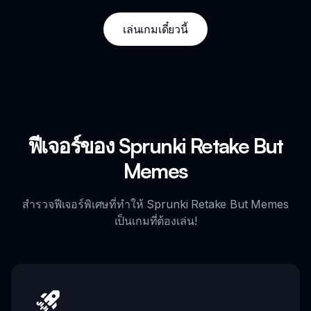
เล่นเกมเดี๋ยวนี้
ฟีเจอร์ของ Sprunki Retake But
Memes
สำรวจฟีเจอร์พิเศษที่ทำให้ Sprunki Retake But Memes
เป็นเกมที่ต้องเล่น!