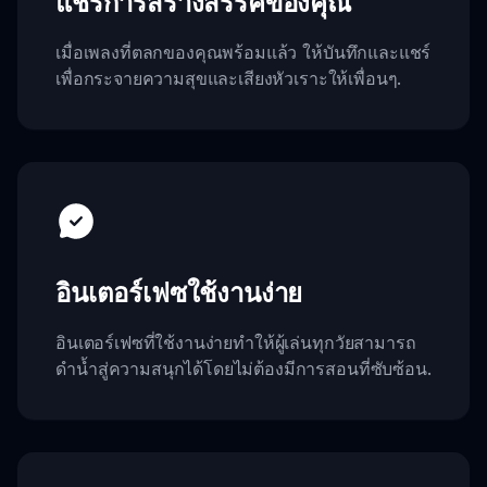
แชร์การสร้างสรรค์ของคุณ
เมื่อเพลงที่ตลกของคุณพร้อมแล้ว ให้บันทึกและแชร์
เพื่อกระจายความสุขและเสียงหัวเราะให้เพื่อนๆ.
อินเตอร์เฟซใช้งานง่าย
อินเตอร์เฟซที่ใช้งานง่ายทำให้ผู้เล่นทุกวัยสามารถ
ดำน้ำสู่ความสนุกได้โดยไม่ต้องมีการสอนที่ซับซ้อน.