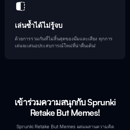
เล่นซ้ำได้ไม่รู้จบ
ด้วยการรวมกันที่ไม่สิ้นสุดของมีมและเสียง ทุกการ
เล่นจะเสนอประสบการณ์ใหม่ที่น่าตื่นเต้น!
เข้าร่วมความสนุกกับ Sprunki
Retake But Memes!
Sprunki Retake But Memes ผสมผสานความคิด