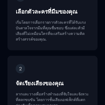
เลือกตัวละครที่มีมของคุณ
เริ่มโดยการเลือกรายการตัวละครที่ได้รับแรง
บันดาลใจจากมีมที่คุณชื่นชอบ ซึ่งแต่ละตัวมี
เสียงที่ไม่เหมือนใครที่จะเสริมสร้างความคิด
สร้างสรรค์ของคุณ.
2
จัดเรียงเสียงของคุณ
ลากและวางเพื่อสร้างทำนองที่จับใจและจังหวะ
ที่ตลกขบขัน โดยการชั้นเสียงเอฟเฟ็กต์ที่แตก