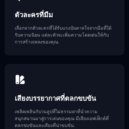
ตัวละครที่มีม
เลือกจากตัวละครที่ได้รับแรงบันดาลใจจากมีมที่ได้
รับความนิยม แต่ละตัวจะเพิ่มความโดดเด่นให้กับ
การสร้างเพลงของคุณ.
เสียงบรรยากาศที่ตลกขบขัน
เพลิดเพลินกับวนลูปที่ไม่ธรรมดาที่นำความ
สนุกสนานมาสู่การเล่นของคุณ มีเสียงเอฟเฟ็กต์ที่
ตลกขบขันและเสียงที่น่าขบขัน.