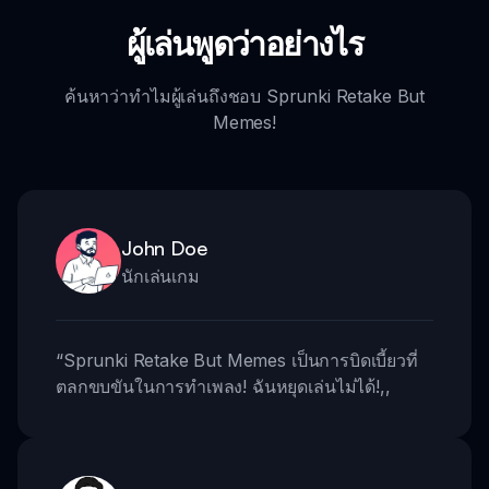
ผู้เล่นพูดว่าอย่างไร
ค้นหาว่าทำไมผู้เล่นถึงชอบ Sprunki Retake But
Memes!
John Doe
นักเล่นเกม
“
Sprunki Retake But Memes เป็นการบิดเบี้ยวที่
ตลกขบขันในการทำเพลง! ฉันหยุดเล่นไม่ได้!
,,