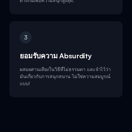
ต่างกันเพื่อความสนุกสูงสุด.
3
ยอมรับความ Absurdity
ผสมผสานเสียงในวิธีที่ไม่ธรรมดา และจำไว้ว่า
มันเกี่ยวกับการสนุกสนาน ไม่ใช่ความสมบูรณ์
แบบ!