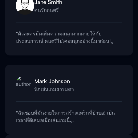
Jane Smith
คนรักดนตรี
“
ตัวละครมีมเพิ่มความสนุกมากมายให้กับ
ประสบการณ์ ดนตรีไม่เคยสนุกอย่างนี้มาก่อน!
,,
Mark Johnson
นักเล่นเกมธรรมดา
“
ฉันชอบที่มันง่ายในการสร้างแทร็กที่บ้าบอ! เป็น
เวลาที่ดีเสมอเมื่อเล่นเกมนี้.
,,