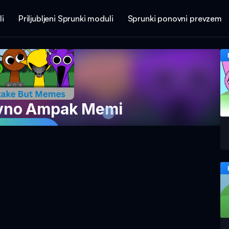
li
Priljubljeni Sprunki moduli
Sprunki ponovni prevzem
ovno Ampak Memi
 igro zdaj