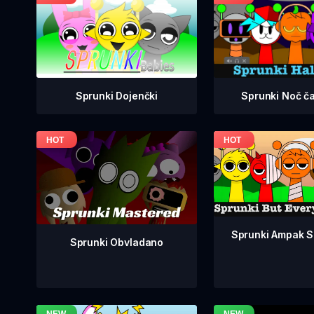
Sprunki Dojenčki
Sprunki Noč č
Sprunki Ampak So
Sprunki Obvladano