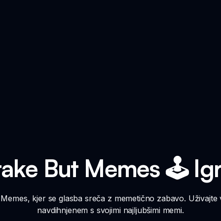
ake But Memes 🕹️ Igr
 Memes, kjer se glasba sreča z memetično zabavo. Uživajte
navdihnjenem s svojimi najljubšimi memi.