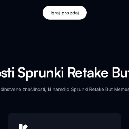
Igraj igro zdaj
osti Sprunki Retake B
edinstvene značilnosti, ki naredijo Sprunki Retake But Memes