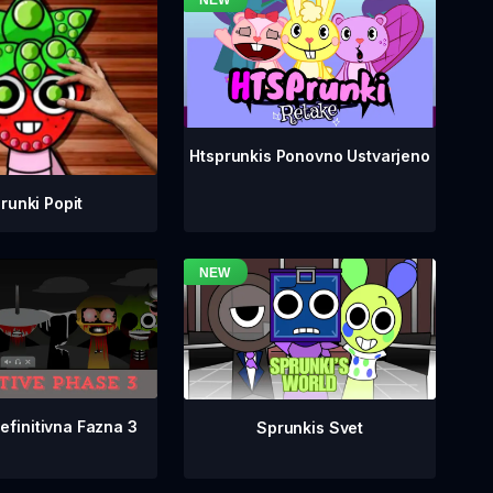
Htsprunkis Ponovno Ustvarjeno
runki Popit
efinitivna Fazna 3
Sprunkis Svet