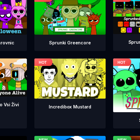
Spru
Sprunki Greencore
arovnic
 Vsi Živi
Incredibox Mustard