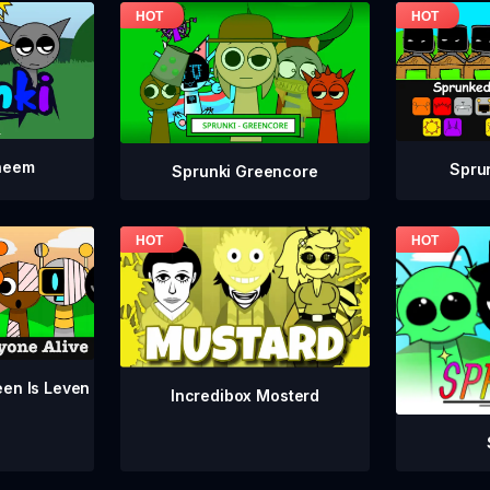
neem
Spru
Sprunki Greencore
een Is Leven
Incredibox Mosterd