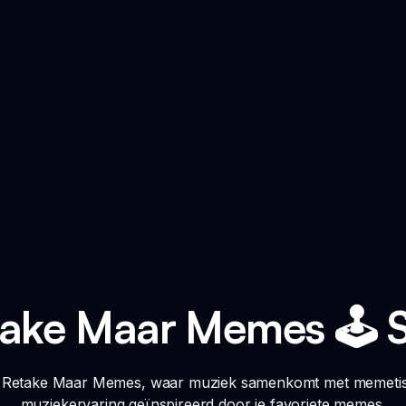
take Maar Memes 🕹️ S
i Retake Maar Memes, waar muziek samenkomt met memetisch
muziekervaring geïnspireerd door je favoriete memes.