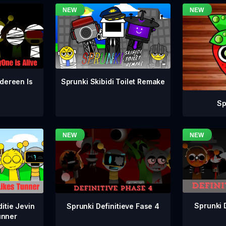
dereen Is
Sprunki Skibidi Toilet Remake
Sp
Sprunki 
Sprunki Definitieve Fase 4
itie Jevin
unner