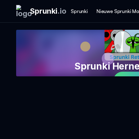
Sprunki
.
io
Sprunki
Nieuwe Sprunki M
Sprunki Hern
Sp