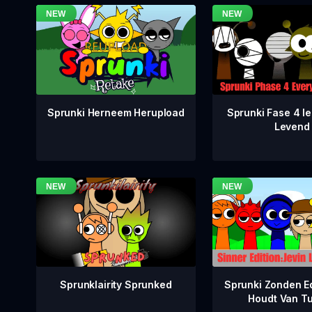
Sprunki Fase 4 Ie
Sprunki Herneem Herupload
Levend
Sprunklairity Sprunked
Sprunki Zonden Ed
Houdt Van T