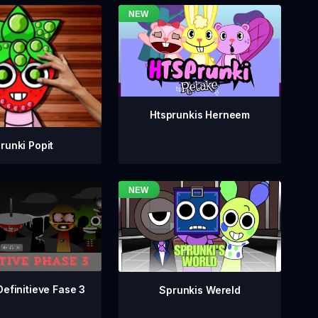
Htsprunkis Herneem
runki Popit
Definitieve Fase 3
Sprunkis Wereld