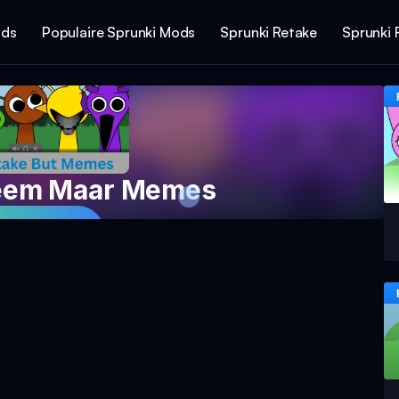
ods
Populaire Sprunki Mods
Sprunki Retake
Sprunki 
eem Maar Memes
eel Nu