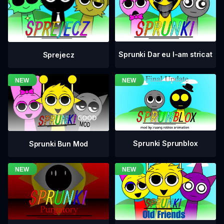
Sprunki Dar eu l-am stricat
Sprejecz
Sprunki Sprunblox
Sprunki Bun Mod