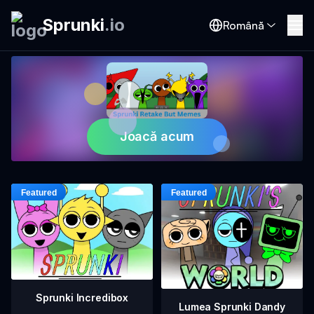
Sprunki
.
io
Română
Joacă acum
Sprunki Incredibox
Lumea Sprunki Dandy