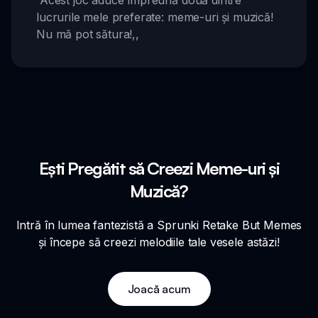
“
Acest joc aduce împreună două dintre
lucrurile mele preferate: meme-uri și muzică!
Nu mă pot sătura!
,,
Ești Pregătit să Creezi Meme-uri și
Muzică?
Intră în lumea fantezistă a Sprunki Retake But Memes
și începe să creezi melodiile tale vesele astăzi!
Joacă acum