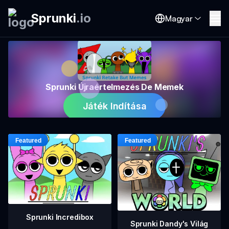
Sprunki
.
io
Magyar
Sprunki Újraértelmezés De Memek
Játék Indítása
Sprunki Incredibox
Sprunki Dandy's Világ