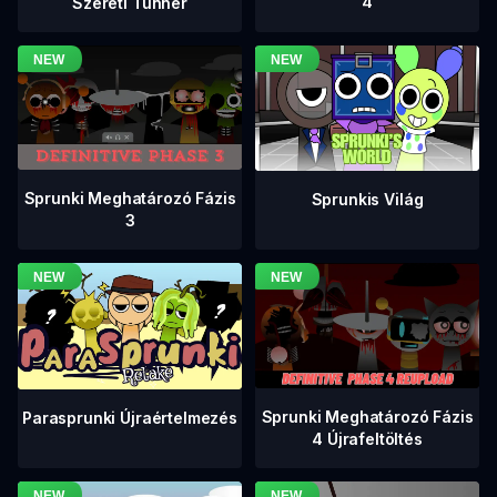
4
Szereti Tunner
Sprunki Meghatározó Fázis
Sprunkis Világ
3
Sprunki Meghatározó Fázis
Parasprunki Újraértelmezés
4 Újrafeltöltés