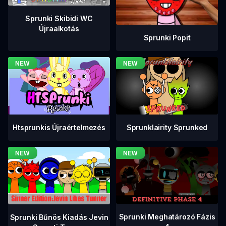
Sprunki Skibidi WC
Újraalkotás
Sprunki Popit
Htsprunkis Újraértelmezés
Sprunklairity Sprunked
Sprunki Meghatározó Fázis
Sprunki Bűnös Kiadás Jevin