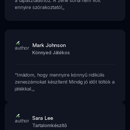
a tapasztalathoz. A zene soha nem volt
ennyire szórakoztató!
,,
Mark Johnson
Könnyed Játékos
“
Imádom, hogy mennyire könnyű ridikülis
zeneszámokat készíteni! Mindig jó időt töltök a
játékkal.
,,
Sara Lee
Tartalomkészítő