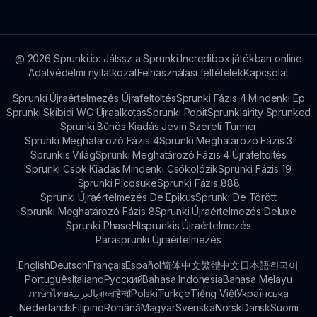
@
2026
Sprunki.io: Játssz a Sprunki Incredibox játékban online
Adatvédelmi nyilatkozat
Felhasználási feltételek
Kapcsolat
Sprunki Újraértelmezés Újrafeltöltés
Sprunki Fázis 4 Mindenki Ép
Sprunki Skibidi WC Újraalkotás
Sprunki Popit
Sprunklairity Sprunked
Sprunki Bűnös Kiadás Jevin Szereti Tunner
Sprunki Meghatározó Fázis 4
Sprunki Meghatározó Fázis 3
Sprunkis Világ
Sprunki Meghatározó Fázis 4 Újrafeltöltés
Sprunki Csók Kiadás Mindenki Csókolózik
Sprunki Fázis 19
Sprunki Picosuke
Sprunki Fázis 888
Sprunki Újraértelmezés De Epikus
Sprunki De Törött
Sprunki Meghatározó Fázis 8
Sprunki Újraértelmezés Deluxe
Sprunki Phase
Htsprunkis Újraértelmezés
Parasprunki Újraértelmezés
English
Deutsch
Français
Español
简体中文
繁體中文
日本語
한국어
Português
Italiano
Русский
Bahasa Indonesia
Bahasa Melayu
ภาษาไทย
بالعربية
বাংলা
हिन्दी
Polski
Türkçe
Tiếng Việt
Українська
Nederlands
Filipino
Română
Magyar
Svenska
Norsk
Dansk
Suomi