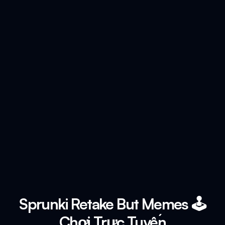
Sprunki Retake But Memes 🕹️
Chơi Trực Tuyến