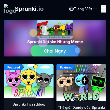
Sprunki
.
io
Tiếng Việt
Sprunki Retake Nhưng Meme
Chơi Ngay
Sprunki Incredibox
Thế giới Dandy của Sprunki