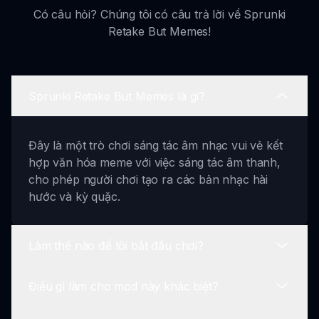
Có câu hỏi? Chúng tôi có câu trả lời về Sprunki
Retake But Memes!
Sprunki Retake But Memes là gì?
Đây là một trò chơi sáng tác âm nhạc vui vẻ kết
hợp văn hóa meme với việc sáng tác âm thanh,
cho phép người chơi tạo ra các bản nhạc hài
hước và kỳ quặc.
Làm thế nào để tôi bắt đầu chơi?
Điều gì làm cho mod này khác biệt?
Chỉ cần chọn nhân vật của bạn và bắt đầu kéo
và thả các âm thanh khác nhau để tạo ra bản