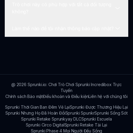
Trò chơi này có phù hợp với tất cả đối tượng
nghiệm chơi của bạn.
Trò chơi chạy mượt mà trên hầu hết các trình
không?
duyệt web hiện đại.
Làm thế nào để tôi nhận thông báo cập nhật?
Có, nó được thiết kế để mang lại niềm vui mà
không có nội dung không phù hợp.
Theo dõi các cập nhật của chúng tôi trên mạng
xã hội hoặc đăng ký nhận bản tin!
@
2026
Sprunki.io: Chơi Trò Chơi Sprunki Incredibox Trực
Tuyến
Chính sách Bảo mật
Điều khoản và Điều kiện
Liên hệ với chúng tôi
Sprunki Thời Gian Ban Đêm Vẽ Lại
Sprunki Được Thương Hiệu Lại
Sprunki Nhưng Họ Đã Hoán Đổi
Sprunki Spunkr
Sprunki Sống Sót
Sprunki Retake Sprunkyay DLC
Sprunki Escuela
Sprunki Circo Digital
Sprunki Retake Tải Lại
Sprunki Phase 4 Mọi Người Đều Sống