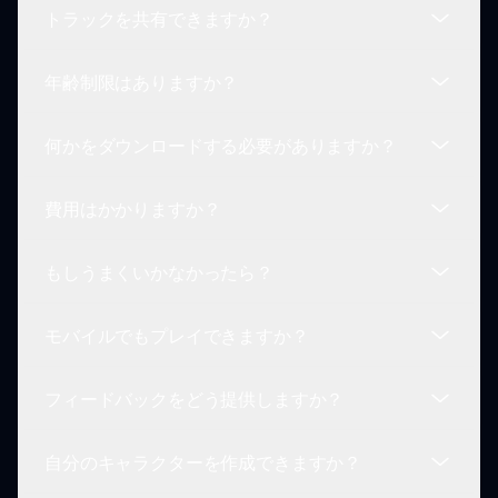
トラックを共有できますか？
です！
このモッドは音楽制作にミームのリファレンスを取
り入れ、あなたの作品をより面白く、楽しめるもの
年齢制限はありますか？
にします。
はい！お気に入りのトゥーンを作成したら、簡単に
保存して友達と共有できます。
何かをダウンロードする必要がありますか？
いいえ、このゲームはすべての年齢層に適してお
り、楽しさと創造性を奨励します。
費用はかかりますか？
ダウンロードは不要です！sprunki.ioから直接ブラ
ウザでプレイできます。
もしうまくいかなかったら？
Sprunki Retake But Memesのプレイは完全に無料
です！
モバイルでもプレイできますか？
このゲームはユーザーフレンドリーに設計されてお
り、必要な場合は多くのチュートリアルを利用でき
フィードバックをどう提供しますか？
ます。
現在のところ、このゲームはデスクトップブラウザ
用に最適化されています。
自分のキャラクターを作成できますか？
私たちはプレイヤーからの意見を大歓迎です！コン