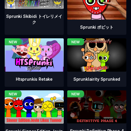
Sprunki Skibidi トイレリメイ
ク
Sprunki ポピット
Htsprunkis Retake
Sprunklairity Sprunked
Sprunki Definitive Phase 4