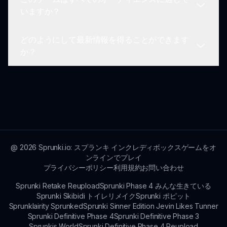
このゲームはほとんどの現代のウェブブラウザでス
いますか？
ムーズに動作します。
どのようにして最新情報を得ることができます
はい、不適切なコンテンツなしに楽しむことを目的
か？
として設計されています。
SNSでの更新をフォローするか、ニュースレターに
登録して最新情報を受け取ろう！
@
2026
Sprunki.io: スプランキ インクレディボックスゲームをオ
ンラインでプレイ
プライバシーポリシー
利用規約
お問い合わせ
Sprunki Retake Reupload
Sprunki Phase 4 みんな生きている
Sprunki Skibidi トイレリメイク
Sprunki ポピット
Sprunklairity Sprunked
Sprunki Sinner Edition Jevin Likes Tunner
Sprunki Definitive Phase 4
Sprunki Definitive Phase 3
Sprunkis World
Sprunki Definitive Phase 4 Reupload