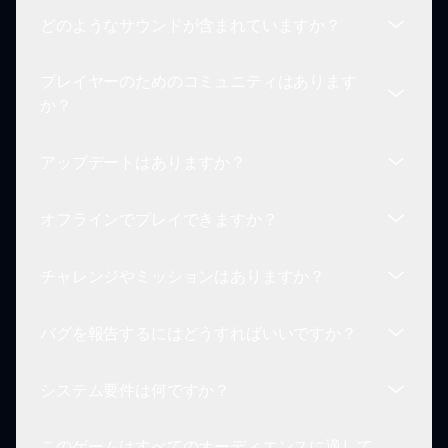
タクトページから Reach out できます。
どのようなサウンドが含まれていますか？
現時点ではキャラクター作成は利用できませんが、
将来に向けてより多くのオプションを追加する予定
プレイヤーのためのコミュニティはあります
です。
ユーモラスな効果音、ビート、ミームからインスパ
か？
イアされたオーディオクリップのさまざまな種類が
含まれています。
アップデートはありますか？
もちろんです！SNSでコミュニティに参加して、他
のプレイヤーとつながり、作品を共有してくださ
オフラインでプレイできますか？
い。
はい！新しい機能やコンテンツを定期的に追加し
て、ゲームを新鮮で楽しいものにしています。
チャレンジやミッションはありますか？
現在、プレイにはインターネット接続が必要です。
バグを報告するにはどうすればいいですか？
メインの目標は楽しい音楽を作成し共有すること
で、チャレンジを完了することではありません。
システム要件は何ですか？
サポートページを介して問題を報告して、あなたの
ゲーム体験を改善する手助けをしてください。
このゲームはすべてのオーディエンスに適して