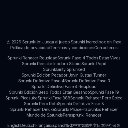
¡Sigue nuestras actualizaciones en redes sociales
o suscríbete a nuestro boletín!
@
2026
Sprunki.io: Juega al juego Sprunki Incredibox en línea
Política de privacidad
Términos y condiciones
Contáctenos
Sprunki Rehacer Reupload
Sprunki Fase 4 Todos Están Vivos
Sprunki Remake Inodoro Skibidi
Sprunki Popit
Sprunklairity Sprunked
Sprunki Edición Pecador Jevin Gustas Tunner
Sprunki Definitivo Fase 4
Sprunki Definitivo Fase 3
Sprunki Definitivo Fase 4 Reupload
Sprunki Edición Beso Todos Están Besando
Sprunki Fase 19
Sprunki Picosuke
Sprunki Fase 888
Sprunki Rehacer Pero Épico
Sprunki Pero Roto
Sprunki Definitivo Fase 8
Sprunki Rehacer Deluxe
Sprunki Phase
Htsprunkis Rehacer
Mundo de Sprunkis
Parasprunki Rehacer
English
Deutsch
Français
Español
简体中文
繁體中文
日本語
한국어