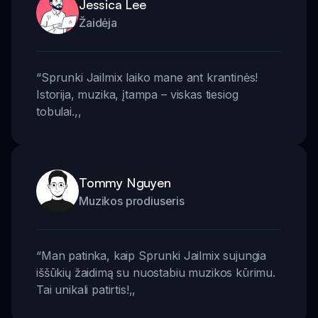
Jessica Lee
Žaidėja
“
Sprunki Jailmix laiko mane ant krantinės!
Istorija, muzika, įtampa – viskas tiesiog
tobulai.
,,
Tommy Nguyen
Muzikos prodiuseris
“
Man patinka, kaip Sprunki Jailmix sujungia
iššūkių žaidimą su nuostabiu muzikos kūrimu.
Tai unikali patirtis!
,,