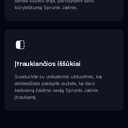
tamsia siužeto linija, parodydami savo
kūrybiškumą Sprunki Jailmix.
Įtraukiančios iššūkiai
Susidurkite su unikaliomis užduotimis, kai
atskleidžiate paslaptis siužete, tai daro
kiekvieną žaidimo sesiją Sprunki Jailmix
įtraukiantį.