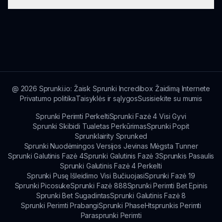
amžiams, nors tamsios temos gali labiau patikti
vyresniems paaugliams ir suaugusiems.
Palaikymui žaidėjai gali naudoti kontaktines
formas arba aplankyti mūsų palaikymo puslapį
sprunki.io pagalbos.
@
2026
Sprunki.io: Žaisk Sprunki Incredibox Žaidimą Internete
Privatumo politika
Taisyklės ir sąlygos
Susisiekite su mumis
Sprunki Perimti Perkelti
Sprunki Fazė 4 Visi Gyvi
Sprunki Skibidi Tualetas Perkūrimas
Sprunki Popit
Sprunklairity Sprunked
Sprunki Nuodėmingos Versijos Jevinas Mėgsta Tunner
Sprunki Galutinis Fazė 4
Sprunki Galutinis Fazė 3
Sprunkis Pasaulis
Sprunki Galutinis Fazė 4 Perkelti
Sprunki Pusę Išleidimo Visi Bučiuojasi
Sprunki Fazė 19
Sprunki Picosuke
Sprunki Fazė 888
Sprunki Perimti Bet Epinis
Sprunki Bet Sugadintas
Sprunki Galutinis Fazė 8
Sprunki Perimti Prabangi
Sprunki Phase
Htsprunkis Perimti
Parasprunki Perimti