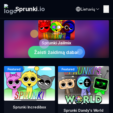
Sprunki
.
io
Lietuvių
Sprunki Jailmix
Žaisti žaidimą dabar
Sprunki Incredibox
Sprunki Dandy's World