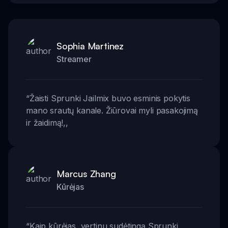
Sophia Martinez
Streamer
“
Žaisti Sprunki Jailmix buvo esminis pokytis
mano srautų kanale. Žiūrovai myli pasakojimą
ir žaidimą!
,,
Marcus Zhang
Kūrėjas
“
Kaip kūrėjas, vertinu sudėtingą Sprunki