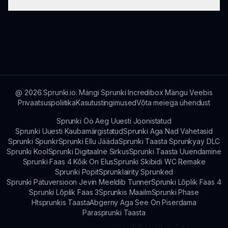
vanusegruppidele, kuigi tumedad teemad võivad
rohkem meeldida vanematele teismelistele ja
täiskasvanutele.
Toe jaoks saavad mängijad kasutada
kontaktivorme või külastada meie toetuse lehte
sprunki.io, et saada abi.
@
2026
Sprunki.io: Mängi Sprunki Incredibox Mängu Veebis
Privaatsuspoliitika
Kasutustingimused
Võta meiega ühendust
Sprunki Öö Aeg Uuesti Joonistatud
Sprunki Uuesti Kaubamärgistatud
Sprunki Aga Nad Vahetasid
Sprunki Spunkr
Sprunki Ellu Jääda
Sprunki Taasta Sprunkyay DLC
Sprunki Kool
Sprunki Digitaalne Sirkus
Sprunki Taasta Uuendamine
Sprunki Faas 4 Kõik On Elus
Sprunki Skibidi WC Remake
Sprunki Popit
Sprunklairity Sprunked
Sprunki Patuversioon Jevin Meeldib Tunner
Sprunki Lõplik Faas 4
Sprunki Lõplik Faas 3
Sprunkis Maailm
Sprunki Phase
Htsprunkis Taasta
Abgerny Aga See On Piserdama
Parasprunki Taasta