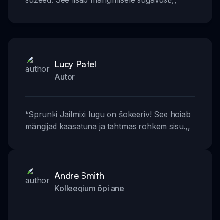
süžeed. See lisab mängimisele sügavust!
,,
Lucy Patel
Autor
“
Sprunki Jailmixi lugu on šokeeriv! See hoiab
mängijad kaasatuna ja tahtmas rohkem sisu.
,,
Andre Smith
Kolleegium õpilane