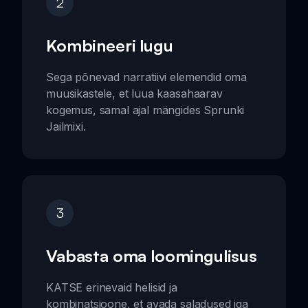
2
Kombineeri lugu
Sega põnevad narratiivi elemendid oma
muusikastele, et luua kaasahaarav
kogemus, samal ajal mängides Sprunki
Jailmixi.
3
Vabasta oma loomingulisus
KATSE erinevaid helisid ja
kombinatsioone, et avada saladused iga