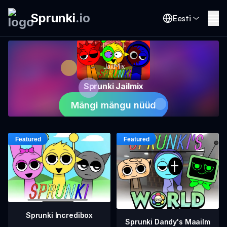
Sprunki
.
io
Eesti
Sprunki Jailmix
Mängi mängu nüüd
Sprunki Incredibox
Sprunki Dandy's Maailm