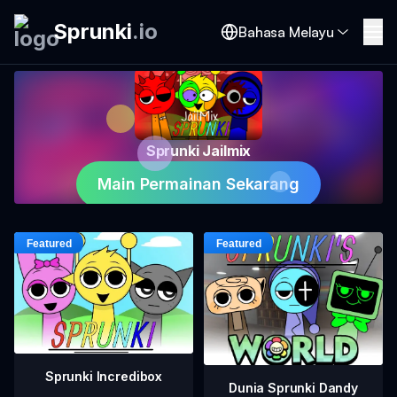
Sprunki
.
io
Bahasa Melayu
Sprunki Jailmix
Main Permainan Sekarang
Sprunki Incredibox
Dunia Sprunki Dandy