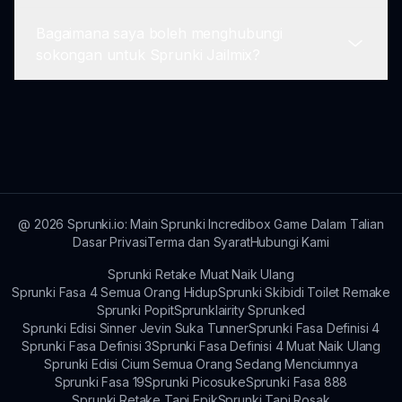
namun, anda boleh bermain kembali dan
Bagaimana saya boleh menghubungi
meneroka pelbagai hasil.
Sprunki Jailmix secara amnya sesuai untuk
sokongan untuk Sprunki Jailmix?
semua peringkat umur, walau bagaimanapun,
tema gelap mungkin lebih menarik kepada
remaja dan dewasa yang lebih tua.
Untuk sokongan, pemain boleh menggunakan
borang kontak atau melawat halaman sokongan
kami di sprunki.io untuk bantuan.
@
2026
Sprunki.io: Main Sprunki Incredibox Game Dalam Talian
Dasar Privasi
Terma dan Syarat
Hubungi Kami
Sprunki Retake Muat Naik Ulang
Sprunki Fasa 4 Semua Orang Hidup
Sprunki Skibidi Toilet Remake
Sprunki Popit
Sprunklairity Sprunked
Sprunki Edisi Sinner Jevin Suka Tunner
Sprunki Fasa Definisi 4
Sprunki Fasa Definisi 3
Sprunki Fasa Definisi 4 Muat Naik Ulang
Sprunki Edisi Cium Semua Orang Sedang Menciumnya
Sprunki Fasa 19
Sprunki Picosuke
Sprunki Fasa 888
Sprunki Retake Tapi Epik
Sprunki Tapi Rosak