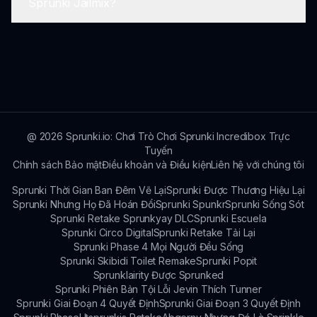
Sprunki Jailmix?
mặc dù các chủ đề tối tăm có thể thu hút hơn
với thanh thiếu niên lớn và người lớn.
Để được hỗ trợ, người chơi có thể sử dụng các
mẫu liên hệ hoặc truy cập trang hỗ trợ của
chúng tôi tại sprunki.io để được hỗ trợ.
@
2026
Sprunki.io: Chơi Trò Chơi Sprunki Incredibox Trực
Tuyến
Chính sách Bảo mật
Điều khoản và Điều kiện
Liên hệ với chúng tôi
Sprunki Thời Gian Ban Đêm Vẽ Lại
Sprunki Được Thương Hiệu Lại
Sprunki Nhưng Họ Đã Hoán Đổi
Sprunki Spunkr
Sprunki Sống Sót
Sprunki Retake Sprunkyay DLC
Sprunki Escuela
Sprunki Circo Digital
Sprunki Retake Tải Lại
Sprunki Phase 4 Mọi Người Đều Sống
Sprunki Skibidi Toilet Remake
Sprunki Popit
Sprunklairity Được Sprunked
Sprunki Phiên Bản Tội Lỗi Jevin Thích Tunner
Sprunki Giai Đoạn 4 Quyết Định
Sprunki Giai Đoạn 3 Quyết Định