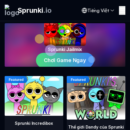
Sprunki
.
io
Tiếng Việt
Sprunki Jailmix
Chơi Game Ngay
Sprunki Incredibox
Thế giới Dandy của Sprunki