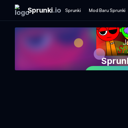
Sprunki
.
io
Sprunki
Mod Baru Sprunki
Sprunk
Mainkan Per