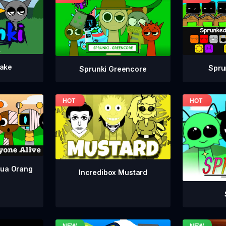
take
Spru
Sprunki Greencore
mua Orang
Incredibox Mustard