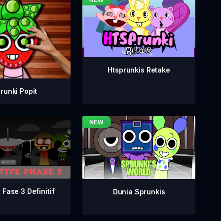
Htsprunkis Retake
runki Popit
 Fase 3 Definitif
Dunia Sprunkis