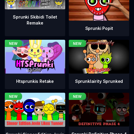
Sprunki Skibidi Toilet
Remake
Sprunki Popit
Htsprunkis Retake
Sprunklairity Sprunked