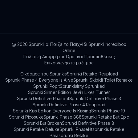
μεγαλύτερους εφήβους και ενήλικες.
Για υποστήριξη, οι παίκτες μπορούν να
χρησιμοποιήσουν φόρμες επικοινωνίας ή να
επισκεφτούν τη σελίδα υποστήριξής μας στο
sprunki.io για βοήθεια.
@
2026
Sprunki.io: Παίξε το Παιχνίδι Sprunki Incredibox
Online
Πολιτική Απορρήτου
Όροι και Προϋποθέσεις
Επικοινωνήστε μαζί μας
Ο κόσμος του Sprunkis
Sprunki Retake Reupload
Sprunki Phase 4 Everyone Is Alive
Sprunki Skibidi Toilet Remake
Sprunki Popit
Sprunklairity Sprunked
Sprunki Sinner Edition Jevin Likes Tunner
Sprunki Definitive Phase 4
Sprunki Definitive Phase 3
Sprunki Definitive Phase 4 Reupload
Sprunki Kiss Edition Everyone Is Kissing
Sprunki Phase 19
Sprunki Picosuke
Sprunki Phase 888
Sprunki Retake But Epic
Sprunki But Broken
Sprunki Definitive Phase 8
Sprunki Retake Deluxe
Sprunki Phase
Htsprunkis Retake
Parasprunki Retake