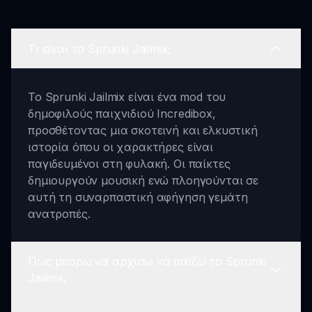
Τι είναι το Sprunki Jailmix;
Το Sprunki Jailmix είναι ένα mod του
δημοφιλούς παιχνιδιού Incredibox,
προσθέτοντας μια σκοτεινή και ελκυστική
ιστορία όπου οι χαρακτήρες είναι
παγιδευμένοι στη φυλακή. Οι παίκτες
δημιουργούν μουσική ενώ πλοηγούνται σε
αυτή τη συναρπαστική αφήγηση γεμάτη
ανατροπές.
Πώς μπορώ να αρχίσω να παίζω το Sprunki
Jailmix;