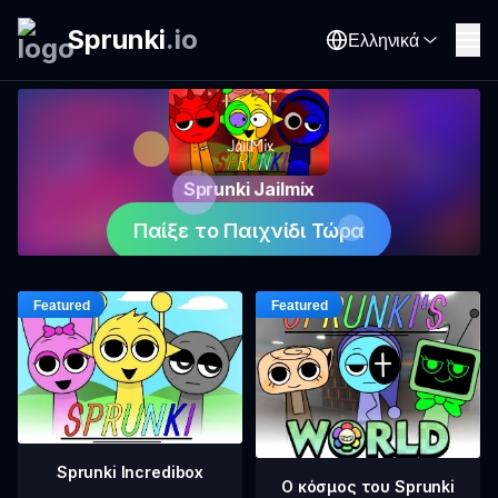
Sprunki
.
io
Ελληνικά
Sprunki Jailmix
Παίξε το Παιχνίδι Τώρα
Sprunki Incredibox
Ο κόσμος του Sprunki