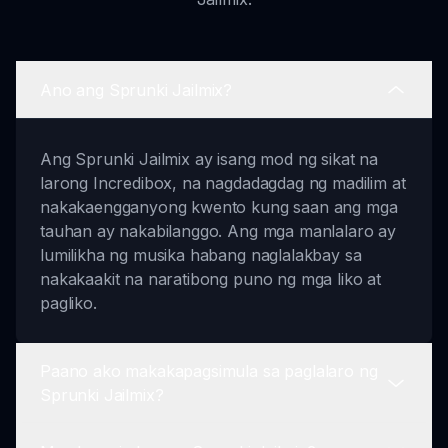
Ano ang Sprunki Jailmix?
Ang Sprunki Jailmix ay isang mod ng sikat na
larong Incredibox, na nagdadagdag ng madilim at
nakakaengganyong kwento kung saan ang mga
tauhan ay nakabilanggo. Ang mga manlalaro ay
lumilikha ng musika habang naglalakbay sa
nakakaakit na naratibong puno ng mga liko at
pagliko.
Paano ako makakapagsimula sa paglalaro ng
Sprunki Jailmix?