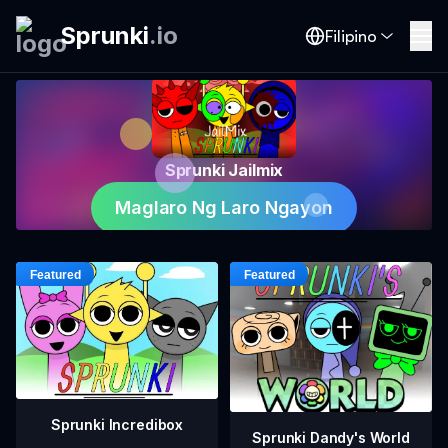
Sprunki
.
io
Filipino
Sprunki Jailmix
Maglaro Ng Laro Ngayon
Sprunki Incredibox
Sprunki Dandy's World