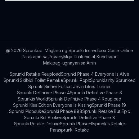
tema ay maaaring mas nakakaakit sa mga mas
matatandang kabataan at matatanda.
Para sa suporta, maaaring gumamit ang mga
manlalaro ng contact forms o bisitahin ang
aming support page sa sprunki.io para sa tulong.
@
2026
Sprunki.io: Maglaro ng Sprunki Incredibox Game Online
Patakaran sa Privacy
Mga Tuntunin at Kundisyon
Makipag-ugnayan sa Amin
Sprunki Retake Reupload
Sprunki Phase 4 Everyone Is Alive
Sprunki Skibidi Toilet Remake
Sprunki Popit
Sprunklairity Sprunked
Sprunki Sinner Edition Jevin Likes Tunner
Sprunki Definitive Phase 4
Sprunki Definitive Phase 3
Sprunkis World
Sprunki Definitive Phase 4 Reupload
Sprunki Kiss Edition Everyone Is Kissing
Sprunki Phase 19
Sprunki Picosuke
Sprunki Phase 888
Sprunki Retake But Epic
Sprunki But Broken
Sprunki Definitive Phase 8
Sprunki Retake Deluxe
Sprunki Phase
Htsprunkis Retake
Parasprunki Retake