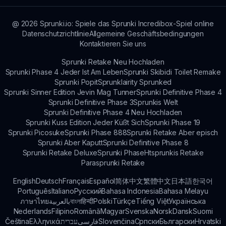
@
2026
Sprunki.io: Spiele das Sprunki Incredibox-Spiel online
Datenschutzrichtlinie
Allgemeine Geschäftsbedingungen
Kontaktieren Sie uns
Sprunki Retake Neu Hochladen
Sprunki Phase 4 Jeder Ist Am Leben
Sprunki Skibidi Toilet Remake
Sprunki Popit
Sprunklairity Sprunked
Sprunki Sinner Edition Jevin Mag Tunner
Sprunki Definitive Phase 4
Sprunki Definitive Phase 3
Sprunkis Welt
Sprunki Definitive Phase 4 Neu Hochladen
Sprunki Kuss Edition Jeder Küßt Sich
Sprunki Phase 19
Sprunki Picosuke
Sprunki Phase 888
Sprunki Retake Aber episch
Sprunki Aber Kaputt
Sprunki Definitive Phase 8
Sprunki Retake Deluxe
Sprunki Phase
Htsprunkis Retake
Parasprunki Retake
English
Deutsch
Français
Español
简体中文
繁體中文
日本語
한국어
Português
Italiano
Русский
Bahasa Indonesia
Bahasa Melayu
ภาษาไทย
بالعربية
বাংলা
हिन्दी
Polski
Türkçe
Tiếng Việt
Українська
Nederlands
Filipino
Română
Magyar
Svenska
Norsk
Dansk
Suomi
Čeština
Ελληνικά
עברית
فارسی
Slovenčina
Српски
Български
Hrvatski