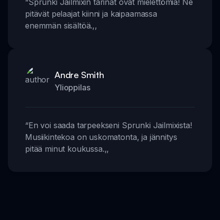
“
Sprunki Jailmixin tarinat ovat mielettömiä! Ne
pitävät pelaajat kiinni ja kaipaamassa
enemmän sisältöä.
,,
Andre Smith
Ylioppilas
“
En voi saada tarpeekseni Sprunki Jailmixista!
Musiikintekoa on uskomatonta, ja jännitys
pitää minut koukussa.
,,