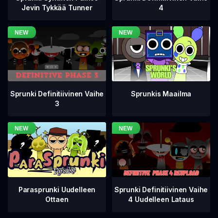
4
Jevin Tykkää Tunner
Sprunki Definitiivinen Vaihe
Sprunkis Maailma
3
Sprunki Definitiivinen Vaihe
Parasprunki Uudelleen
4 Uudelleen Lataus
Ottaen