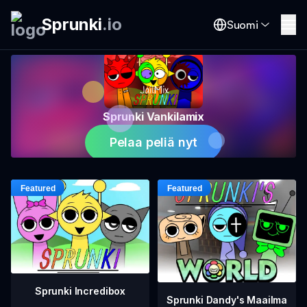
Sprunki
.
io
Suomi
Sprunki Vankilamix
Pelaa peliä nyt
Sprunki Incredibox
Sprunki Dandy's Maailma