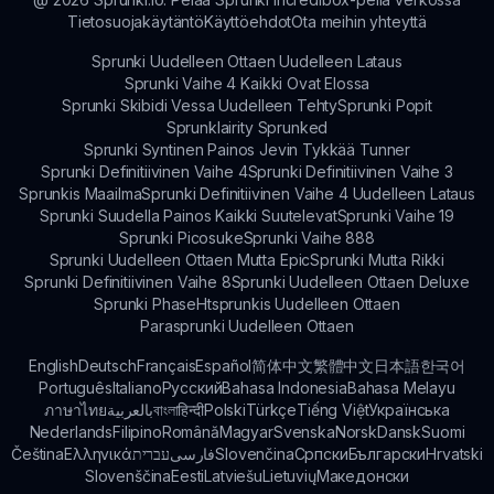
Tietosuojakäytäntö
Käyttöehdot
Ota meihin yhteyttä
Sprunki Uudelleen Ottaen Uudelleen Lataus
Sprunki Vaihe 4 Kaikki Ovat Elossa
Sprunki Skibidi Vessa Uudelleen Tehty
Sprunki Popit
Sprunklairity Sprunked
Sprunki Syntinen Painos Jevin Tykkää Tunner
Sprunki Definitiivinen Vaihe 4
Sprunki Definitiivinen Vaihe 3
Sprunkis Maailma
Sprunki Definitiivinen Vaihe 4 Uudelleen Lataus
Sprunki Suudella Painos Kaikki Suutelevat
Sprunki Vaihe 19
Sprunki Picosuke
Sprunki Vaihe 888
Sprunki Uudelleen Ottaen Mutta Epic
Sprunki Mutta Rikki
Sprunki Definitiivinen Vaihe 8
Sprunki Uudelleen Ottaen Deluxe
Sprunki Phase
Htsprunkis Uudelleen Ottaen
Parasprunki Uudelleen Ottaen
English
Deutsch
Français
Español
简体中文
繁體中文
日本語
한국어
Português
Italiano
Русский
Bahasa Indonesia
Bahasa Melayu
ภาษาไทย
بالعربية
বাংলা
हिन्दी
Polski
Türkçe
Tiếng Việt
Українська
Nederlands
Filipino
Română
Magyar
Svenska
Norsk
Dansk
Suomi
Čeština
Ελληνικά
עברית
فارسی
Slovenčina
Српски
Български
Hrvatski
Slovenščina
Eesti
Latviešu
Lietuvių
Македонски