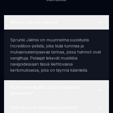
Mikä on Sprunki Jailmix?
Sprunki Jailmix on muunnelma suositusta
Incredibox-pelistä, joka lisää tummaa ja
mukaansatempaavaa tarinaa, jossa hahmot ovat
vangittuja. Pelaajat tekevät musiikkia
navigoidessaan tässä kiehtovassa
kertomuksessa, joka on täynnä käänteitä.
Kuinka voin aloittaa Sprunki Jailmixin
pelaamisen?
Onko Sprunki Jailmixissa tavoitetta?
Aloittaaksesi Sprunki Jailmixin pelaamisen,