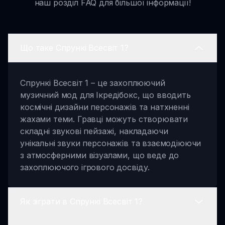
наш розділ FAQ для більшої інформації!
Що таке Спрункі Всесвіт 1?
Спрункі Всесвіт 1 – це захоплюючий
музичний мод для Ікредібокс, що вводить
космічні дизайни персонажів та натхненні
жахами теми. Гравці можуть створювати
складні звукові пейзажі, накладаючи
унікальні звуки персонажів та взаємодіюючи
з атмосферними візуалами, що веде до
захоплюючого ігрового досвіду.
Як зіграти в Спрункі Всесвіт 1?