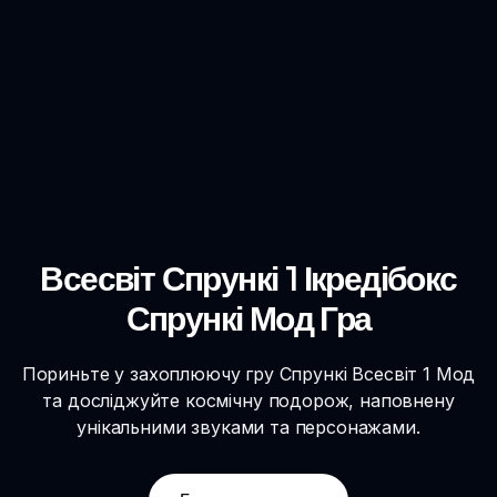
Всесвіт Спрункі 1 Ікредібокс
Спрункі Мод Гра
Пориньте у захоплюючу гру Спрункі Всесвіт 1 Мод
та досліджуйте космічну подорож, наповнену
унікальними звуками та персонажами.