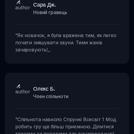
Сара Дж.
Новий гравець
“
Як новачок, я була вражена тим, як легко
почати змішувати звуки. Теми жахів
зачаровують!
,,
Олекс Б.
Член спільноти
“
Спільнота навколо Спрункі Всесвіт 1 Мод
робить гру ще більш приємною. Ділитися
треками та порадами так винагороджує!
,,