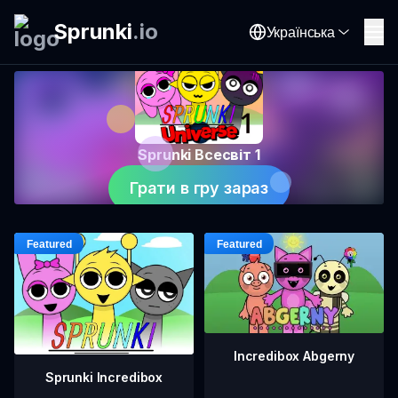
Sprunki
.
io
Українська
Sprunki Всесвіт 1
Грати в гру зараз
Incredibox Abgerny
Sprunki Incredibox