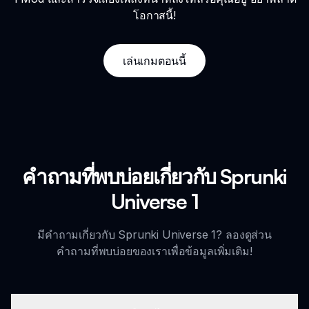
โอกาสนี้!
เล่นเกมตอนนี้
คำถามที่พบบ่อยเกี่ยวกับ Sprunki
Universe 1
มีคำถามเกี่ยวกับ Sprunki Universe 1? ลองดูส่วน
คำถามที่พบบ่อยของเราเพื่อข้อมูลเพิ่มเติม!