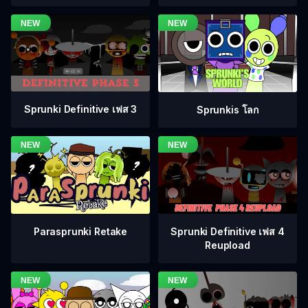
Sprunki Definitive เฟส 3
Sprunkis โลก
Sprunki Definitive เฟส 4
Parasprunki Retake
Reupload