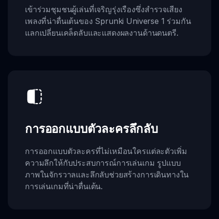
เข้าร่วมชุมชนผู้เล่นที่เจริญรุ่งเรืองซึ่งสำรวจเสียง
เพลงที่น่าตื่นเต้นของ Sprunki Universe 1 ร่วมกัน
แลกเปลี่ยนเคล็ดลับและแสดงผลงานด้านดนตรี.
การออกแบบตัวละครลึกลับ
การออกแบบตัวละครที่ไม่เหมือนใครแต่ละตัวเพิ่ม
ความลึกให้กับประสบการณ์การเล่นเกม รูปแบบ
ภาพในจักรวาลและลึกลับช่วยสร้างการเดินทางใน
การเล่นเกมที่น่าตื่นเต้น.