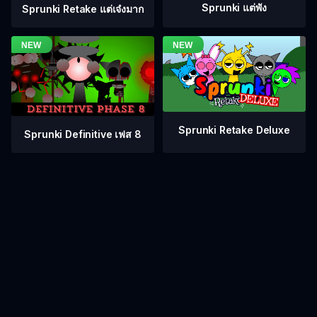
Sprunki แต่พัง
Sprunki Retake แต่เจ๋งมาก
Sprunki Retake Deluxe
Sprunki Definitive เฟส 8