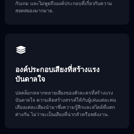
กับเกม และไม่พูดถึงองค์ประกอบที่เกี่ยวกับความ
สยดสยองมากมาย.
องค์ประกอบเสียงที่สร้างแรง
บันดาลใจ
ปลดล็อกหลากหลายเสียงของตัวละครที่สร้างแรง
บันดาลใจ ความคิดสร้างสรรค์ให้กับผู้เล่นแต่ละคน
เสียงแต่ละเสียงนำมาซึ่งความรู้สึกและสไตล์ที่แตก
ต่างกัน ไม่ว่าจะเป็นเสียงที่น่ากลัวหรือพลังงาน.