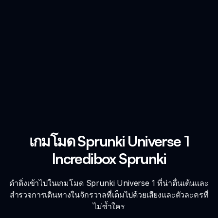
เกมโมด Sprunki Universe 1
Incredibox Sprunki
ดำดิ่งเข้าไปในเกมโมด Sprunki Universe 1 ที่น่าตื่นเต้นและ
สำรวจการเดินทางในจักรวาลที่เต็มไปด้วยเสียงและตัวละครที่
ไม่ซ้ำใคร