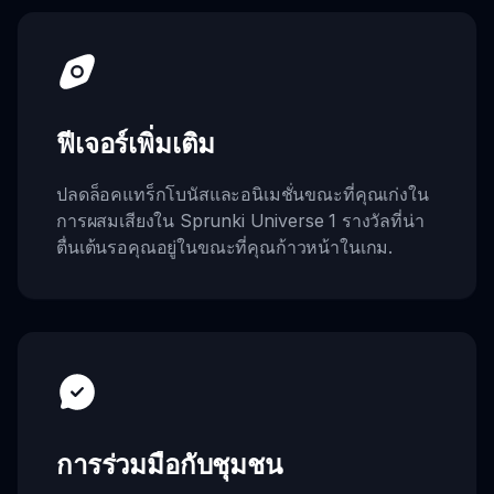
ฟีเจอร์เพิ่มเติม
ปลดล็อคแทร็กโบนัสและอนิเมชั่นขณะที่คุณเก่งใน
การผสมเสียงใน Sprunki Universe 1 รางวัลที่น่า
ตื่นเต้นรอคุณอยู่ในขณะที่คุณก้าวหน้าในเกม.
การร่วมมือกับชุมชน