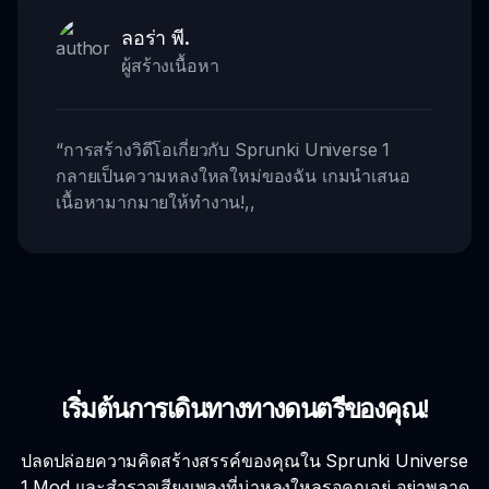
ลอร่า พี.
ผู้สร้างเนื้อหา
“
การสร้างวิดีโอเกี่ยวกับ Sprunki Universe 1
กลายเป็นความหลงใหลใหม่ของฉัน เกมนำเสนอ
เนื้อหามากมายให้ทำงาน!
,,
เริ่มต้นการเดินทางทางดนตรีของคุณ!
ปลดปล่อยความคิดสร้างสรรค์ของคุณใน Sprunki Universe
1 Mod และสำรวจเสียงเพลงที่น่าหลงใหลรอคุณอยู่ อย่าพลาด