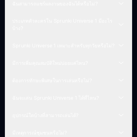
ประกอบที่เกี่ยวกับความสยดสยองในเกม.
ฉันสามารถแชร์ผลงานของฉันได้หรือไม่?
เพิ่มชั้นของความตื่นเต้นให้กับการเล่นเกมเนื่องจากผู้
Sprunki Universe 1 โดดเด่นด้วยเสียงเพลงที่น่ากลัว
เล่นค้นพบเพิ่มเติมเกี่ยวกับตัวละครและจักรวาลของ
และตัวละครที่มีสีสัน ธีมความสยดสยองเปลี่ยน
พวกเขา.
ประเภทตัวละครใน Sprunki Universe 1 มีอะไร
ประสบการณ์ Incredibox แบบดั้งเดิมให้กลายเป็นการ
แน่นอน! ชุมชน Sprunki Universe 1 สนับสนุนให้ผู้
บ้าง?
เดินทางที่ลึกลับที่เต็มไปด้วยการเล่นเกมที่น่าสนใจและ
เล่นแชร์การผสมเพลงของพวกเขาและร่วมมือกัน สร้าง
ความคิดสร้างสรรค์.
ความมีส่วนร่วมกับผู้เล่นคนอื่นเพื่อแลกเปลี่ยนเคล็ดลับ
Sprunki Universe 1 เหมาะสำหรับทุกวัยหรือไม่?
หรือแสดงผลงานที่ไม่เหมือนใครของคุณ.
Sprunki Universe 1 มีตัวละครหลากหลายสีสันแต่ละ
ตัวที่มีเสียงที่แตกต่างกัน เช่น จังหวะที่มีพลัง อ่อนโยน
มีการเพิ่มคุณสมบัติใหม่บ่อยแค่ไหน?
แปลกและมืด ผู้เล่นสามารถเลือกตัวละครเพื่อสร้างการ
ใช่! ผู้เล่นทุกวัยสามารถสนุกกับ Sprunki Universe 1
เดินทางทางดนตรีที่เป็นเอกลักษณ์.
ได้ การเล่นเกมที่โต้ตอบได้และองค์ประกอบเชิง
ต้องการทักษะพิเศษในการเล่นหรือไม่?
สร้างสรรค์เชิญชวนทุกคนให้สำรวจพรสวรรค์ทาง
ทีมงาน Sprunki Universe กำลังทำงานอย่างต่อเนื่อง
ดนตรีในสภาพแวดล้อมที่สนุกสนาน.
ในการอัปเดตเพื่อเพิ่มประสบการณ์การเล่นเกม รวมถึง
ฉันจะเล่น Sprunki Universe 1 ได้ที่ไหน?
การออกแบบตัวละครใหม่ องค์ประกอบเสียง และการ
ไม่ต้องมีทักษะพิเศษ! Sprunki Universe 1 ถูก
ร่วมมือกับชุมชน.
ออกแบบมาให้เข้าถึงได้สำหรับทุกคน ทำให้ผู้เล่น
อุปกรณ์ใดบ้างที่สามารถเล่นได้?
สามารถเริ่มต้นการสร้างเสียงเพลงของตนเองได้อย่าง
คุณสามารถเล่น Sprunki Universe 1 ได้ที่ sprunki.io
ง่ายดาย.
สนุกกับการเดินทางทางดนตรีที่ดื่มด่ำและสำรวจความ
มีเหตุการณ์ชุมชนหรือไม่?
เป็นไปได้ที่สร้างสรรค์ที่โมดนี้นำเสนอ!
Sprunki Universe 1 เข้าถึงได้จากอุปกรณ์ส่วนใหญ่ที่