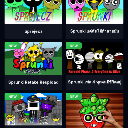
Sprunki แต่ฉันได้ทำลายมัน
Sprejecz
Sprunki เฟส 4 ทุกคนมีชีวิตอยู่
Sprunki Retake Reupload