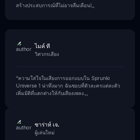
สร้างประสบการณ์ที่ไม่อาจลืมเลือน!
,,
ไมค์ ที
วิศวกรเสียง
“
ความใส่ใจในเสียงการออกแบบใน Sprunki
Universe 1 น่าทึ่งมาก ฉันชอบที่ตัวละครแต่ละตัว
เพิ่มมิติที่แตกต่างให้กับเสียงเพลง.
,,
ซาร่าห์ เจ.
ผู้เล่นใหม่