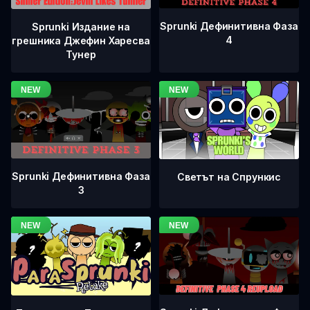
Sprunki Дефинитивна Фаза
Sprunki Издание на
4
грешника Джефин Харесва
Тунер
Sprunki Дефинитивна Фаза
Светът на Спрункис
3