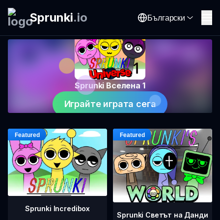
Sprunki
.
io
Български
Sprunki Вселена 1
Играйте играта сега
Sprunki Incredibox
Sprunki Светът на Данди