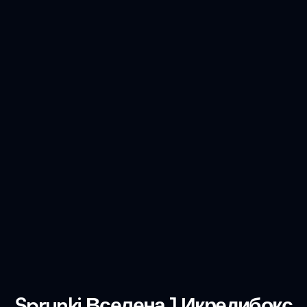
Sprunki Вселена 1 Икредибокс