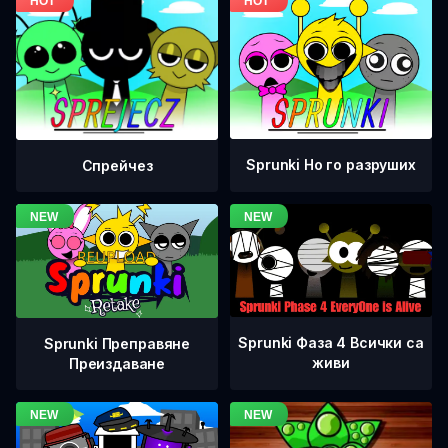
Sprunki Но го разруших
Спрейчез
Sprunki Фаза 4 Всички са
Sprunki Преправяне
живи
Преиздаване