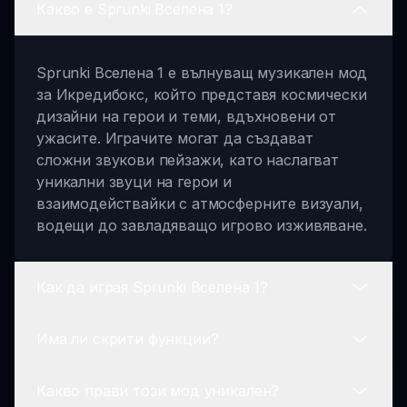
Какво е Sprunki Вселена 1?
Sprunki Вселена 1 е вълнуващ музикален мод
за Икредибокс, който представя космически
дизайни на герои и теми, вдъхновени от
ужасите. Играчите могат да създават
сложни звукови пейзажи, като наслагват
уникални звуци на герои и
взаимодействайки с атмосферните визуали,
водещи до завладяващо игрово изживяване.
Как да играя Sprunki Вселена 1?
Има ли скрити функции?
За да играете Sprunki Вселена 1, започнете с
избиране на герои и влачене на техните
Какво прави този мод уникален?
звуци на дъската. Експериментирайте с
Да! Sprunki Вселена 1 предлага скрити