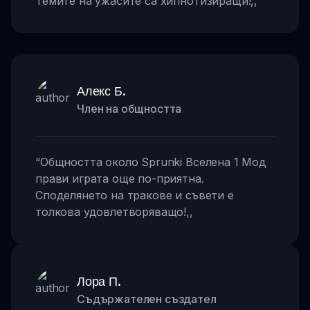
Темите на ужасите са хипнотизиращи!
,,
Алекс Б.
Член на общността
“
Общността около Sprunki Вселена 1 Мод
прави играта още по-приятна.
Споделянето на тракове и съвети е
толкова удовлетворяващо!
,,
Лора П.
Съдържателен създател