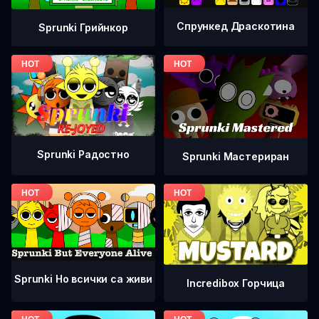
Спрункед Драскотина
Sprunki Грийнкор
Sprunki Радостно
Sprunki Мастериран
Sprunki Но всички са живи
Incredibox Горчица