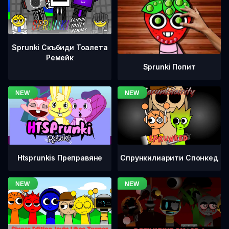
Sprunki Скъбиди Тоалета
Ремейк
Sprunki Попит
Htsprunkis Преправяне
Спрункилиарити Спонкед