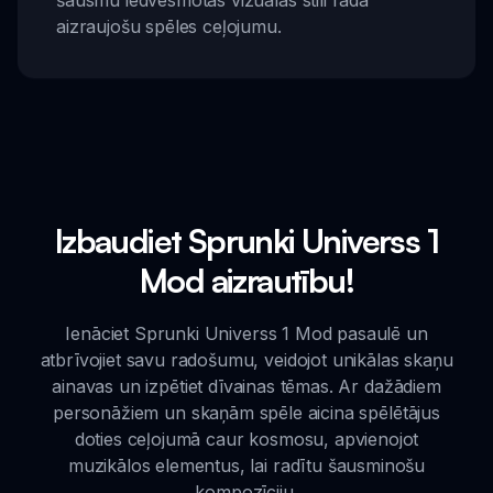
šausmu iedvesmotās vizuālās stili rada
aizraujošu spēles ceļojumu.
Izbaudiet Sprunki Universs 1
Mod aizrautību!
Ienāciet Sprunki Universs 1 Mod pasaulē un
atbrīvojiet savu radošumu, veidojot unikālas skaņu
ainavas un izpētiet dīvainas tēmas. Ar dažādiem
personāžiem un skaņām spēle aicina spēlētājus
doties ceļojumā caur kosmosu, apvienojot
muzikālos elementus, lai radītu šausminošu
kompozīciju.