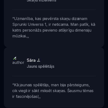
Skaņu inženieris
“
Uzmanība, kas pievērsta skaņu dizainam
Sprunki Universs 1, ir neticama. Man patīk, kā
katrs personāžs pievieno atšķirīgu dimensiju
mūzikai.
,,
Sāra J.
Jauns spēlētājs
“
Kā jaunais spēlētājs, man bija pārsteigums,
cik viegli ir sākt miksēt skaņas. Šausmu tēmas
ir fascinējošas!
,,