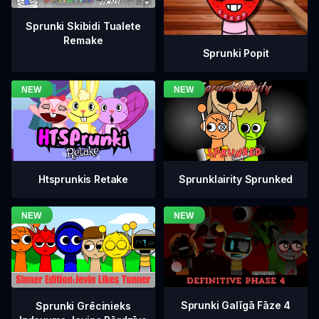
Sprunki Skibidi Tualete
Remake
Sprunki Popit
Htsprunkis Retake
Sprunklairity Sprunked
Sprunki Galīgā Fāze 4
Sprunki Grēcinieks