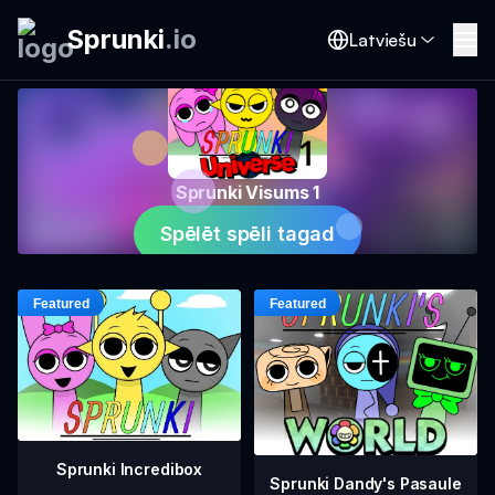
Sprunki
.
io
Latviešu
Sprunki Visums 1
Spēlēt spēli tagad
Sprunki Incredibox
Sprunki Dandy's Pasaule