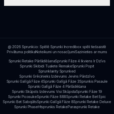
Jā, Sprunki Universs 1 ietver palīdzības sadaļu,
personāžus, kas kļūs pieejami, progresējot.
kas sniedz noderīgus ceļvedus un padomus par
spēles navigāciju. Spēlētāji var atsaukties uz to,
Sprunki Universs 1 nav vecuma ierobežojumu.
lai palīdzētu apgūt spēli.
Spēles dizains ir paredzēts, lai to varētu izbaudīt
spēlētāji no visām vecuma grupām, veicinot
radošumu un izklaidi mūzikas radīšanā.
@
2026
Sprunki.io: Spēlē Sprunki Incredibox spēli tiešsaistē
Privātuma politika
Noteikumi un nosacījumi
Sazinieties ar mums
Sprunki Retake Pārlādēšana
Sprunki Fāze 4 Ikviens Ir Dzīvs
Sprunki Skibidi Tualete Remake
Sprunki Popit
Sprunklairity Sprunked
Sprunki Grēcinieks Izdevums Jevins Pārdzīvo
Sprunki Galīgā Fāze 4
Sprunki Galīgā Fāze 3
Sprunkis Pasaule
Sprunki Galīgā Fāze 4 Pārlādēšana
Sprunki Skūpsts Izdevums Visi Skūpsta
Sprunki Fāze 19
Sprunki Picosuke
Sprunki Fāze 888
Sprunki Retake Bet Epic
Sprunki Bet Sabojāts
Sprunki Galīgā Fāze 8
Sprunki Retake Deluxe
Sprunki Phase
Htsprunkis Retake
Parasprunki Retake