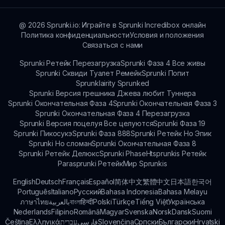
возрастов, способствуя творчеству и
веселью в создании музыки.
@
2026
Sprunki.io: Играйте в Sprunki Incredibox онлайн
Политика конфиденциальности
Условия и положения
Связаться с нами
Sprunki Ретейк Перезагрузка
Sprunki Фаза 4 Все живы
Sprunki Сквиди Туалет Ремейк
Sprunki Попит
Sprunklairity Sprunked
Sprunki Версия грешника Джева любит Туннера
Sprunki Окончательная Фаза 4
Sprunki Окончательная Фаза 3
Sprunki Окончательная Фаза 4 Перезагрузка
Sprunki Версия поцелуя Все целуются
Sprunki Фаза 19
Sprunki Пикосукэ
Sprunki Фаза 888
Sprunki Ретейк Но Эпик
Sprunki Но сломан
Sprunki Окончательная Фаза 8
Sprunki Ретейк Делюкс
Sprunki Phase
Htsprunkis Ретейк
Parasprunki Ретейк
Мир Sprunkis
English
Deutsch
Français
Español
简体中文
繁體中文
日本語
한국어
Português
Italiano
Русский
Bahasa Indonesia
Bahasa Melayu
ภาษาไทย
بالعربية
বাংলা
हिन्दी
Polski
Türkçe
Tiếng Việt
Українська
Nederlands
Filipino
Română
Magyar
Svenska
Norsk
Dansk
Suomi
Čeština
Ελληνικά
עברית
فارسی
Slovenčina
Српски
Български
Hrvatski