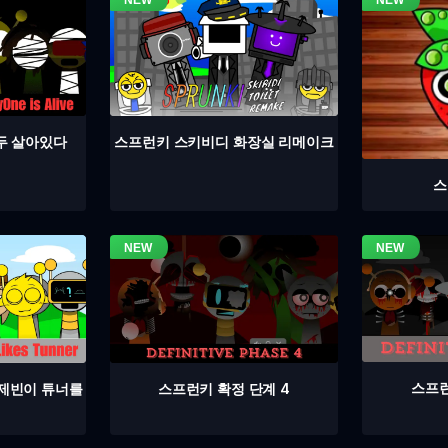
두 살아있다
스프런키 스키비디 화장실 리메이크
스
스프런
스프런키 확정 단계 4
 제빈이 튜너를