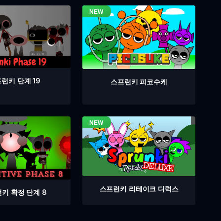
런키 단계 19
스프런키 피코수케
스프런키 리테이크 디럭스
키 확정 단계 8