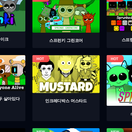
테이크
스프
스프런키 그린코어
두 살아있다
인크레디박스 머스타드