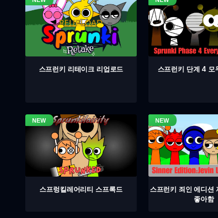
스프런키 단계 4 모
스프런키 리테이크 리업로드
스프렁킬레어리티 스프록드
스프런키 죄인 에디션
좋아함