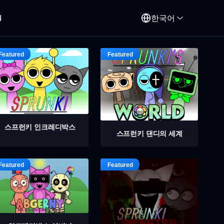
d
한국어
스프런키 인크레디박스
스프런키 댄디의 세계