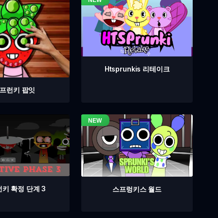
Htsprunkis 리테이크
프런키 팝잇
키 확정 단계 3
스프렁키스 월드