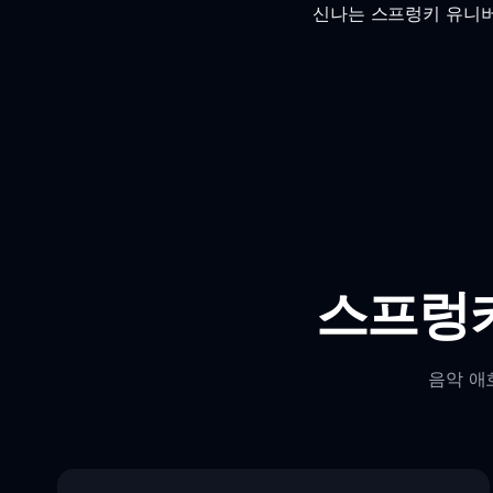
신나는 스프렁키 유니버
스프렁키
음악 애