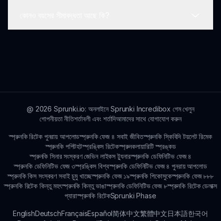
বিবেচিত হতে পারে। যখন আপনি গেমটি খেলেন এবং অন্বেষণ করেন,
কোনও বয়সের সীমাবদ্ধতা আছে কি?
আপনি আপনার অগ্রগতির মাধ্যমে উপলব্ধ চরিত্রগুলি আবিষ্কার করবেন।
হ্যাঁ, স্প্রঙ্কি ইউনিভার্স ১ এ একটি সাহায্য বিভাগ রয়েছে যা গেমপ্লে
নেভিগেশন সম্পর্কে полезные গাইড এবং টিপস সরবরাহ করে।
খেলোয়াড় একত্রিত হয়ে গেমটি শেখার জন্য এটি ব্যবহার করতে পারেন।
স্প্রঙ্কি ইউনিভার্স ১ এর জন্য কোনও বয়সের সীমাবদ্ধতা নেই। এটি
সকল বয়সের খেলোয়াড়দের উপভোগ করার জন্য ডিজাইন করা হয়েছে,
সৃজনশীলতা এবং সঙ্গীত নির্মাণের মজাদার প্রচার করে।
@
2026
Sprunki.io: অনলাইনে Sprunki Incredibox গেম খেলুন
গোপনীয়তা নীতি
শর্তাবলী এবং শর্তাদি
আমাদের সাথে যোগাযোগ করুন
স্প্রুনকি রিটেক পুনরায় আপলোড
স্প্রুনকি ফেজ ৪ সবাই জীবিত
স্প্রুনকি স্কিবিদি টয়লেট রিমেক
স্প্রুনকি পপিট
হটস্প্রঙ্কিস রিটেক
স্প্রুনকলায়ারিটি স্প্রঙ্কড
স্প্রুনকি সিনার সংস্করণ জেভিন লাইকস ট্যুনার
স্প্রুনকি ডেফিনিটিভ ফেজ ৪
স্প্রুনকি ডেফিনিটিভ ফেজ ৩
স্প্রঙ্কিস বিশ্ব
স্প্রুনকি ডেফিনিটিভ ফেজ ৪ পুনরায় আপলোড
স্প্রুনকি কিস সংস্করণ সবাই চুমু খাচ্ছে
স্প্রুনকি ফেজ ১৯
স্প্রুনকি পিকোসুকে
স্প্রুনকি ফেজ ৮৮৮
স্প্রুনকি রিটেক কিন্তু মহৎ
স্প্রুনকি কিন্তু ভাঙা
স্প্রুনকি ডেফিনিটিভ ফেজ ৮
স্প্রুনকি রিটেক ডেলাক্স
প্যারাস্প্রুনকি রিটেক
Sprunki Phase
English
Deutsch
Français
Español
简体中文
繁體中文
日本語
한국어