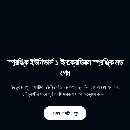
স্প্রঙ্কি ইউনিভার্স ১ ইনক্রেডিবক্স স্প্রঙ্কি মড
গেম
উত্তেজনাপূর্ণ স্প্রঙ্কি ইউনিভার্স ১ মড গেমে ডুব দিন এবং অনন্য শব্দ এবং
চরিত্রগুলির সাথে পূর্ণ একটি মহাকাশ সফর অন্বেষণ করুন।
এখনই গেমটি খেলুন