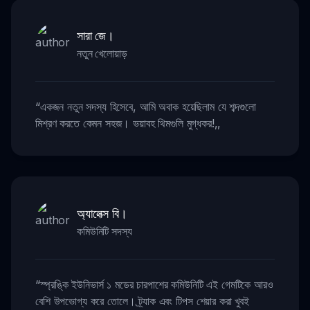
সারা জে।
নতুন খেলোয়াড়
“
একজন নতুন সদস্য হিসেবে, আমি অবাক হয়েছিলাম যে শব্দগুলো
মিশ্রণ করতে কেমন সহজ। ভয়াবহ থিমগুলি মুগ্ধকর!
,,
অ্যালেক্স বি।
কমিউনিটি সদস্য
“
স্প্রঙ্কি ইউনিভার্স ১ মডের চারপাশের কমিউনিটি এই গেমটিকে আরও
বেশি উপভোগ্য করে তোলে। ট্র্যাক এবং টিপস শেয়ার করা খুবই