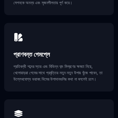
সেশনকে অনন্য এবং সৃজনশীলতায় পূর্ণ করে।
প্রাণবন্ত গেমপ্লে
প্রতিবন্ধী শব্দের স্তর এবং বিভিন্ন শব্দ মিশ্রণের ক্ষমতা নিয়ে,
খেলোয়াড়রা গেমের সাথে প্রবৃত্তির নতুন নতুন উপায় খুঁজে পাবেন, তা
উল্লেখযোগ্য ভয়াবহ থিমের উপাদানগুলির কথা না বললেই চলে।