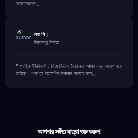
সন্তোষজনক!
,,
লরা পি।
বিষয়বস্তু নির্মাতা
“
স্প্রঙ্কি ইউনিভার্স ১ নিয়ে ভিডিও তৈরি করা আমার নতুন আবেগ হয়ে
উঠেছে। গেমপ্লে অত্যাধিক উপাদান সরবরাহ করে!
,,
আপনার সঙ্গীত যাত্রা শুরু করুন!