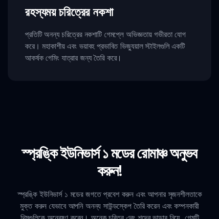
রহস্যময় চরিত্রের নকশা
প্রতিটি অনন্য চরিত্রের নকশাটি গেমপ্লে অভিজ্ঞতায় গভীরতা যোগ
করে। মহাকাশীয় এবং ভয়াবহ প্রভাবিত ভিজ্যুয়াল স্টাইলগুলি একটি
আকর্ষক গেমিং যাত্রার জন্য তৈরি করে।
স্প্রঙ্কি ইউনিভার্স ১ মডের রোমাঞ্চ অনুভব
করুন!
স্প্রঙ্কি ইউনিভার্স ১ মডের জগতে প্রবেশ করুন এবং আপনার সৃজনশীলতাকে
মুক্ত করুন যেভাবে আপনি অনন্য সাউন্ডস্কেপ তৈরি করেন এবং কম্পনকারী
থিমগুলিকে অন্বেষণ করেন। অনেক চরিত্র এবং শব্দের ভান্ডার নিয়ে, গেমটি