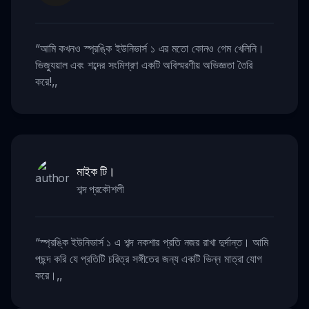
“
আমি কখনও স্প্রঙ্কি ইউনিভার্স ১ এর মতো কোনও গেম খেলিনি।
ভিজ্যুয়াল এবং শব্দের সংমিশ্রণ একটি অবিস্মরণীয় অভিজ্ঞতা তৈরি
করে!
,,
মাইক টি।
শব্দ প্রকৌশলী
“
স্প্রঙ্কি ইউনিভার্স ১ এ শব্দ নকশার প্রতি নজর রাখা দুর্দান্ত। আমি
পছন্দ করি যে প্রতিটি চরিত্র সঙ্গীতের জন্য একটি ভিন্ন মাত্রা যোগ
করে।
,,