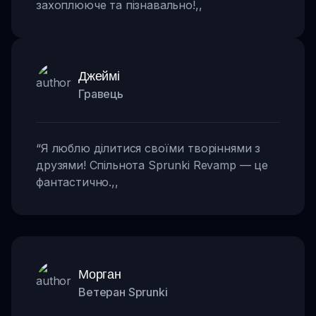
захоплююче та пізнавально!
,,
Джеймі
Гравець
“
Я люблю ділитися своїми творіннями з
друзями! Спільнота Sprunki Revamp — це
фантастично.
,,
Морган
Ветеран Sprunki