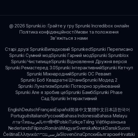
відвідавши sprunki.io. Це забезпечує
можливість насолоджуватися грою де б ви
не були!
@
2026
Sprunki.io: Грайте у гру Sprunki Incredibox онлайн
Політика конфіденційності
Умови та положення
Зв'яжіться з нами
Старі друзі Sprunki
Випадковий Sprunked
Sprunki Переписано
Sprunki Сумний мод
Sprunki Гарний мод
Sprunki Sprunblox
Sprunki Чистилище
Sprunki Відновлення Дружня версія
Sprunki Ремастеред 3.0
Sprunki Інтерактивний
Sprunki Кетчуп
Sprunki Міжнародний
Sprunki OC Ревамп
Sprunki Боб Квадратні Штани
Sprunki Модед 2
Sprunki Лунатизм
Sprunki Потворно зруйнований
Sprunki Але я зробив це
Sprunki Бамбі
Sprunki Phase
Сад Sprunki Інтерактивний
English
Deutsch
Français
Español
简体中文
繁體中文
日本語
한국어
Português
Italiano
Русский
Bahasa Indonesia
Bahasa Melayu
ภาษาไทย
بالعربية
বাংলা
हिन्दी
Polski
Türkçe
Tiếng Việt
Українська
Nederlands
Filipino
Română
Magyar
Svenska
Norsk
Dansk
Suomi
Čeština
Ελληνικά
עברית
فارسی
Slovenčina
Српски
Български
Hrvatski