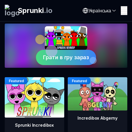
Sprunki
.
io
Українська
Грати в гру зараз
Incredibox Abgerny
Sprunki Incredibox