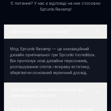
Є питання? У нас є відповіді на них стосовно
Sprunki Revamp!
Що таке мод Sprunki Revamp?
Мод Sprunki Revamp — це інноваційний
дизайн оригінальної гри Sprunki Incredibox.
Він пропонує нові дизайни персонажів,
розташування слотів і яскраву естетику,
зберігаючи основний музичний досвід.
Чим відрізняється ігровий процес від
оригінального Sprunki?
Чи можу я зберегти свої музичні творіння