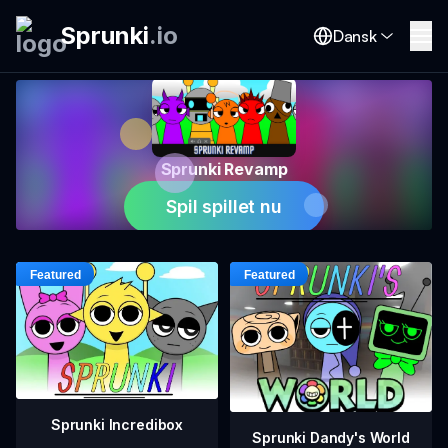
Sprunki
.
io
Dansk
Sprunki Revamp
Spil spillet nu
Sprunki Incredibox
Sprunki Dandy's World