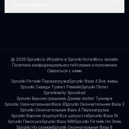
Да! Sprunki Revamp включает в себя
Sprunki Revamp?
обучающие материалы и руководства,
которые помогут новым игрокам понять
механики игры и процессы создания музыки.
Вы можете играть в Sprunki Revamp на
любом устройстве с доступом в интернет,
посетив sprunki.io. Это гарантирует, что вы
можете наслаждаться игрой где угодно!
@
2026
Sprunki.io: Играйте в Sprunki Incredibox онлайн
Политика конфиденциальности
Условия и положения
Связаться с нами
Sprunki Ретейк Перезагрузка
Sprunki Фаза 4 Все живы
Sprunki Сквиди Туалет Ремейк
Sprunki Попит
Sprunklairity Sprunked
Sprunki Версия грешника Джева любит Туннера
Sprunki Окончательная Фаза 4
Sprunki Окончательная Фаза 3
Sprunki Окончательная Фаза 4 Перезагрузка
Sprunki Версия поцелуя Все целуются
Sprunki Фаза 19
Sprunki Пикосукэ
Sprunki Фаза 888
Sprunki Ретейк Но Эпик
Sprunki Но сломан
Sprunki Окончательная Фаза 8