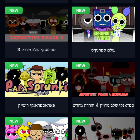
ספראנקי שלב מדויק 3
עולם ספרנקיס
ספראנקי שלב מדויק 4 הורדה מחדש
פאראספראנקי ריטייק