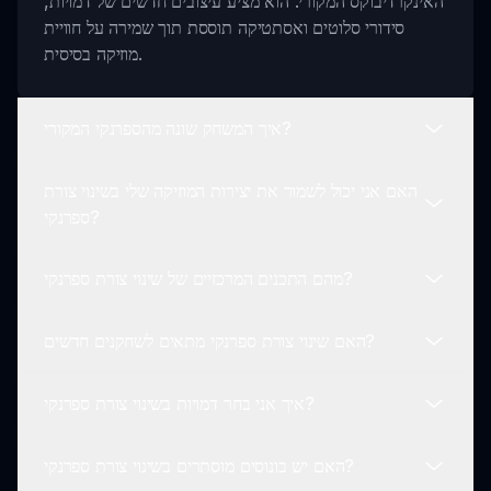
האינקרדיבוקס המקורי. הוא מציע עיצובים חדשים של דמויות,
סידורי סלוטים ואסתטיקה תוססת תוך שמירה על חוויית
מוזיקה בסיסית.
איך המשחק שונה מהספרנקי המקורי?
האם אני יכול לשמור את יצירות המוזיקה שלי בשינוי צורת
המשחק בשינוי צורת ספרנקי מציג חזות משודרגת וסלוטים
ספרנקי?
מעוצבים מחדש, ומספק ממשק משתמש מעורב יותר תוך
שמירה על מהות יצירת המוזיקה האהובה.
מהם התכנים המרכזיים של שינוי צורת ספרנקי?
כן! שינוי צורת ספרנקי מאפשר לכם לשמור את הרצועות
המותאמות אישית שלכם ולשתף אותן עם חברים או הקהילה,
האם שינוי צורת ספרנקי מתאים לשחקנים חדשים?
וכך לשדרג את חוויית היצירה שלכם.
תכנים מרכזיים כוללים דמויות מעוצבות מחדש, עיצובים
משודרגים של סלוטים ובונוסים מוסתרים שעשירים את חוויית
איך אני בחר דמויות בשינוי צורת ספרנקי?
המשחק שלכם תוך קידום יצירתיות.
ממש כך! שינוי צורת ספרנקי ידידותי למשתמש ומתאים הן
לשחקנים חדשים והן לשחקנים מנוסים שמעוניינים לחקור
האם יש בונוסים מוסתרים בשינוי צורת ספרנקי?
יצירת מוזיקה.
אתם יכולים בקלות לבחור דמויות מתפריט מעוצב מחדש