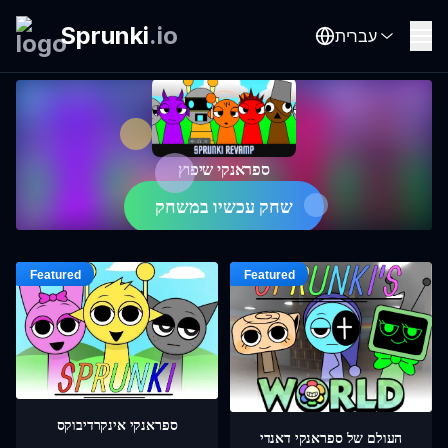
Sprunki
.
io
עברית
ספראנקי שיפוץ
שחק עכשיו במשחק
ספראנקי אינקרדיבוקס
העולם של ספראנקי דאנדי