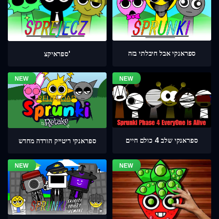
ספראנקי אבל חיבלתי בזה
ספראיקצ'
ספראנקי שלב 4 כולם חיים
ספראנקי ריטייק הורדה מחדש