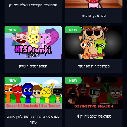
ספראנקי סקיבידי טואלט רימייק
ספראנקי פופיט
ספרנקלירות ספרנקד
הטספרנקיס ריטייק
ספראנקי שלב מדויק 4
ספראנקי מהדורת חוטא ג'ווין אוהב
טונר