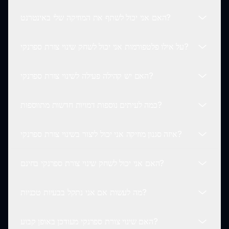
שמציג עיצובים ייחודיים שונים של דמויות זמינות במוד שינוי
האם אני יכול לשתף את המוזיקה שלי באינטרנט?
צורת ספרנקי.
כן! שחקנים יכולים לגלות בונוסים מוסתרים על ידי ניסוי עם
שילובי דמויות שונים וסידורי סלוטים בשינוי צורת ספרנקי.
על אילו פלטפורמות אני יכול לשחק שינוי צורת ספרנקי?
בהחלט! שינוי צורת ספרנקי מעודד לשתף את היצירות שלכם
באינטרנט עם חברים ושחקנים אחרים, מה שהופך את זה
האם יש קהילה פעילה לשינוי צורת ספרנקי?
לחוויה מהנה וחברתית.
שינוי צורת ספרנקי ניתן לשחק באינטרנט ב sprunki.io, מה
שמקל על גישה לקהל רחב.
כמה לעיתים נוספות דמויות חדשות מתווספות?
כן! יש קהילה תוססת של שחקנים ששיתפה יצירות, טיפים
ומחגגת את מסע ייצור המוזיקה שלהם בשינוי צורת ספרנקי.
איזה סגנון מוזיקה אני יכול ליצור בשינוי צורת ספרנקי?
דמויות ותכנים חדשים יכולים להיות מוצגים מעת לעת, מה
ששומר על המשחק רענן ומרתק עבור כל השחקנים בשינוי
האם אני יכול לשחק שינוי צורת ספרנקי בחינם?
צורת ספרנקי.
שינוי צורת ספרנקי מאפשר מגוון רחב של סגנונות מוזיקליים,
מפס קול קצביים ועד מנגינות רגועות, ומספק לשחקן שליטה
מה לעשות אם אני נתקל בבעיות טכניות?
יצירתית מלאה.
כן! שינוי צורת ספרנקי זמין לשחק בחינם באינטרנט ב
sprunki.io, כך שכולם יכולים להצטרף לחוויה.
האם שינוי צורת ספרנקי מעודכן באופן קבוע?
אם אתם חווים בעיות טכניות במהלך המשחק בשינוי צורת