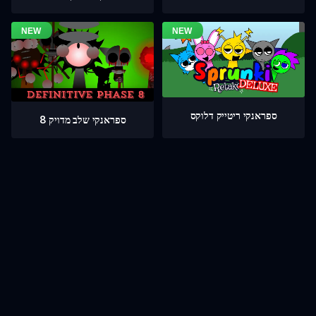
ספראנקי ריטייק דלוקס
ספראנקי שלב מדויק 8