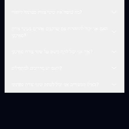
ספרנקי, פנו לתמיכה דרך האתר הרשמי של ספרנקי לעזרה.
מה עושה את שינוי צורת ספרנקי לייחודי?
כן! המפתחים מחויבים לשיפור מתמשך של שינוי צורת ספרנקי,
בהתבסס על משוב שחקנים והצעות מהקהילה.
האם אני יכול להתחרות עם שחקנים אחרים בשינוי צורת
הקסם הייחודי של שינוי צורת ספרנקי טמון בעיצובים
ספרנקי?
החדשניים של הדמויות, החופש היצירתי וההיבט הקהילתי
שמעודד שיתוף פעולה.
איך אני יכול לתת משוב על שינוי צורת ספרנקי?
בעוד ששינוי צורת ספרנקי מתמקד בעיקר ביצירתיות וייצור
מוזיקה, אתם יכולים לשתף את היצירות הטובות ביותר שלכם
האם יש מדריכים למתחילים?
ולהשוות עם אחרים, מה שיוצר סביבה תחרותית אך ידידותית.
שחקנים מוזמנים להביע את המשוב שלהם דרך הפורומים של
קהילת ספרנקי או ישירות באתר sprunki.io, מה שעוזר
באילו מכשירים אני יכול לשחק שינוי צורת ספרנקי?
לשפר את המשחק עוד.
כן! שינוי צורת ספרנקי כולל מדריכים ומדריכים כדי לעזור
לשחקנים חדשים להבין את מנגנוני המשחק ותהליכי יצירת
המוזיקה.
אתם יכולים לשחק שינוי צורת ספרנקי על כל מכשיר עם גישה
לאינטרנט על ידי ביקור ב sprunki.io. זה מבטיח שתוכלו
ליהנות מהמשחק בכל מקום!