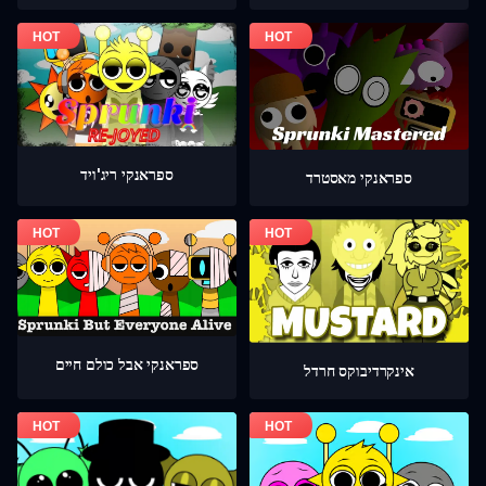
ספראנקי ריג'ויד
ספראנקי מאסטרד
ספראנקי אבל כולם חיים
אינקרדיבוקס חרדל