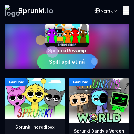
Sprunki
.
io
Norsk
Sprunki Revamp
Spill spillet nå
Sprunki Incredibox
Sprunki Dandy's Verden