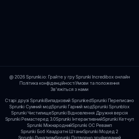
@
2026
Sprunki.io: Грайте у гру Sprunki Incredibox онлайн
Політика конфіденційності
Умови та положення
Зв'яжіться з нами
Старі друзі Sprunki
Випадковий Sprunked
Sprunki Переписано
Sprunki Сумний мод
Sprunki Гарний мод
Sprunki Sprunblox
Sprunki Чистилище
Sprunki Відновлення Дружня версія
Sprunki Ремастеред 3.0
Sprunki Інтерактивний
Sprunki Кетчуп
Sprunki Міжнародний
Sprunki OC Ревамп
Sprunki Боб Квадратні Штани
Sprunki Модед 2
Sprunki Лунатизм
Sprunki Потворно зруйнований