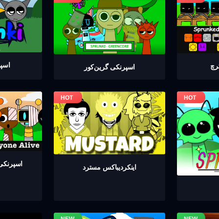
اسپر
رچ
اسپرنکی گرين‌كور
اسپرنکی 
اینکردیباكس مسترد