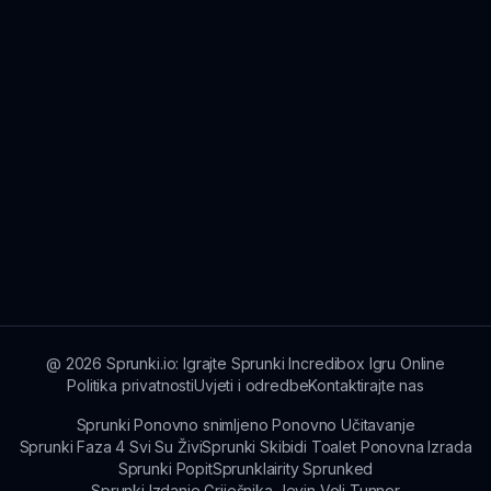
@
2026
Sprunki.io: Igrajte Sprunki Incredibox Igru Online
Politika privatnosti
Uvjeti i odredbe
Kontaktirajte nas
Sprunki Ponovno snimljeno Ponovno Učitavanje
Sprunki Faza 4 Svi Su Živi
Sprunki Skibidi Toalet Ponovna Izrada
Sprunki Popit
Sprunklairity Sprunked
Sprunki Izdanje Griješnika Jevin Voli Tunner