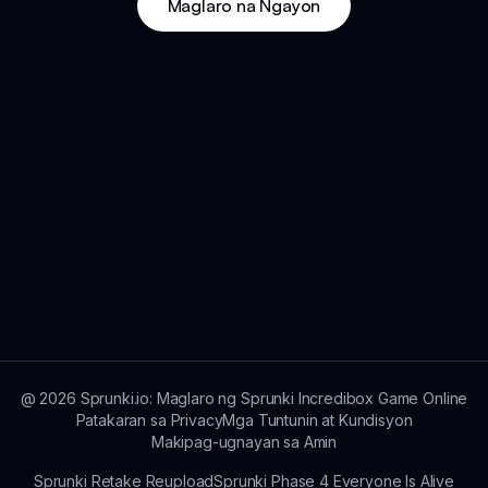
Maglaro na Ngayon
@
2026
Sprunki.io: Maglaro ng Sprunki Incredibox Game Online
Patakaran sa Privacy
Mga Tuntunin at Kundisyon
Makipag-ugnayan sa Amin
Sprunki Retake Reupload
Sprunki Phase 4 Everyone Is Alive