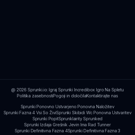
@
2026
Sprunki.io: Igraj Sprunki Incredibox Igro Na Spletu
Politika zasebnosti
Pogoji in določila
Kontaktirajte nas
Sprunki Ponovno Ustvarjeno Ponovna Naložitev
Sprunki Fazna 4 Vsi So Živi
Sprunki Skibidi Wc Ponovna Ustvaritev
Sprunki Popit
Sprunklairity Sprunked
Sprunki Izdaja Grešnik Jevin Ima Rad Tunner
Sprunki Definitivna Fazna 4
Sprunki Definitivna Fazna 3