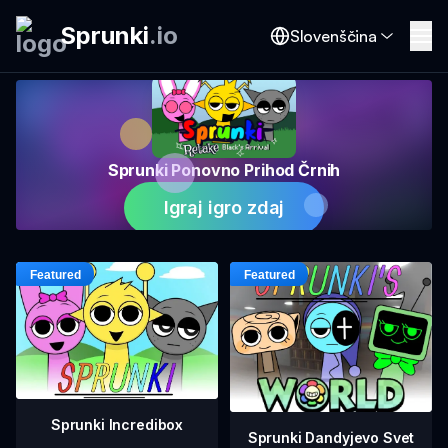
Sprunki
.
io
Slovenščina
Sprunki Ponovno Prihod Črnih
Igraj igro zdaj
Sprunki Incredibox
Sprunki Dandyjevo Svet