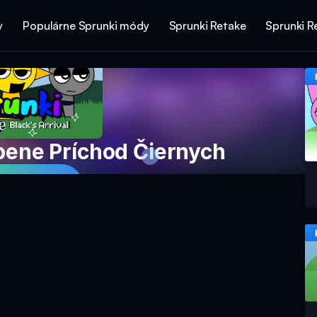
y
Populárne Sprunki módy
Sprunki Retake
Sprunki R
bene Príchod Čiernych
 hru teraz