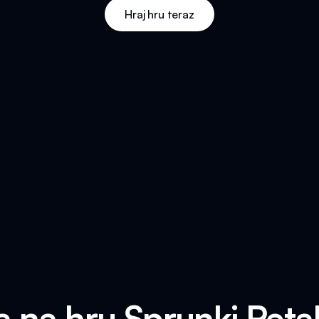
Hraj hru teraz
sa na hru Sprunki Reta