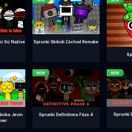
ci Sú Nažive
Sprunki Skibidi Záchod Remake
Sp
Sprunki 
Sprunki Definitívna Fáza 4
šnika Jevin
ner