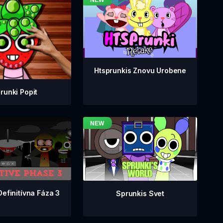
Htsprunkis Znovu Urobene
runki Popit
Definitívna Fáza 3
Sprunkis Svet