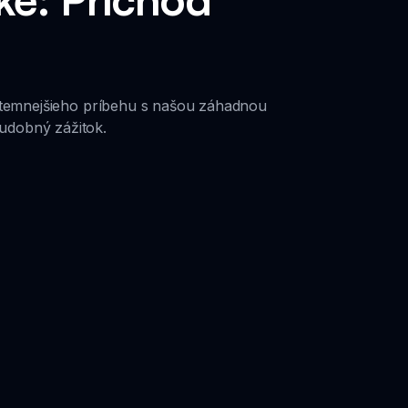
o temnejšieho príbehu s našou záhadnou
hudobný zážitok.