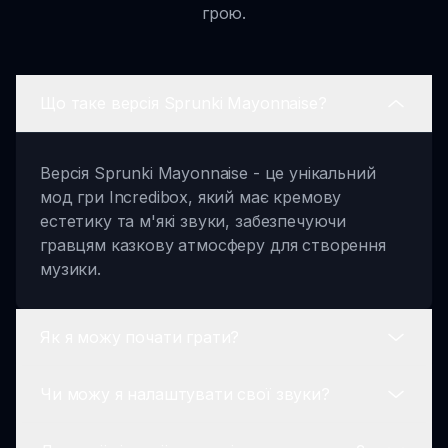
грою.
Що таке версія Sprunki Mayonnaise?
Версія Sprunki Mayonnaise - це унікальний
мод гри Incredibox, який має кремову
естетику та м'які звуки, забезпечуючи
гравцям казкову атмосферу для створення
музики.
Як я можу почати грати?
Чи можу я налаштувати свої звуки?
Щоб почати грати, просто відвідайте
sprunki.io, виберіть своїх персонажів на