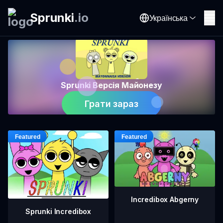
Sprunki
.
io
Українська
Sprunki Версія Майонезу
Грати зараз
Incredibox Abgerny
Sprunki Incredibox