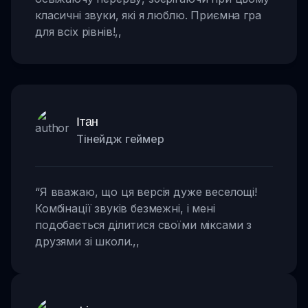
класичні звуки, які я люблю. Приємна гра
для всіх рівнів!
,,
Ітан
Тінейдж геймер
“
Я вважаю, що ця версія дуже веселощі!
Комбінації звуків безмежні, і мені
подобається ділитися своїми міксами з
друзями зі школи.
,,