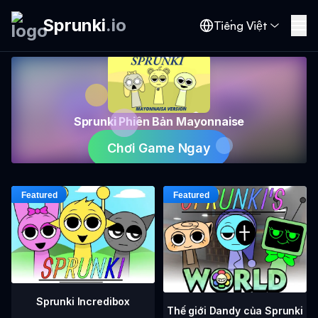
Sprunki
.
io
Tiếng Việt
Sprunki Phiên Bản Mayonnaise
Chơi Game Ngay
Sprunki Incredibox
Thế giới Dandy của Sprunki