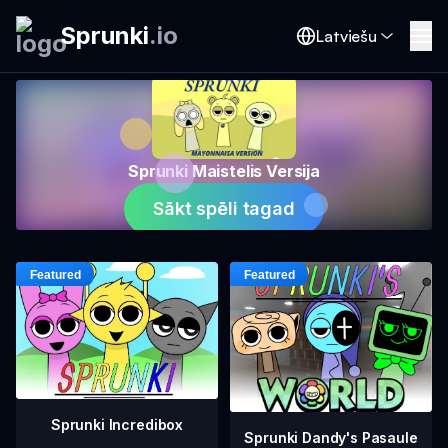
Sprunki
.
io
Latviešu
Sprunki Maistelis Versija
Sākt spēli tagad
Sprunki Incredibox
Sprunki Dandy's Pasaule