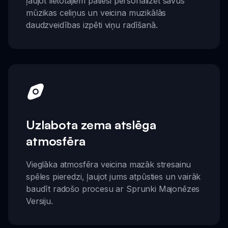
ļaujot lietotājiem patiesi personalizēt savus
mūzikas celiņus un veicina muzikālās
daudzveidības izpēti viņu radīšanā.
Uzlabota zema atslēga
atmosfēra
Vieglāka atmosfēra veicina mazāk stresainu
spēles pieredzi, ļaujot jums atpūsties un vairāk
baudīt radošo procesu ar Sprunki Majonēzes
Versiju.