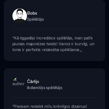
Bobs
Spēlētājs
“
Kā ilggadējs Incredibox spēlētājs, man patīk
jaunais majonēzes twists! Varoņi ir burvīgi, un
tonis ir perfekts relaksētai spēlēšanai.
,,
Čārlijs
Ikdienišķs spēlētājs
“
Pavisam noteikti mīlu krēmīgos dizainus!