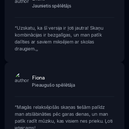
Jaunietis spēlētājs
“
Uzskatu, ka šī versija ir ļoti jautra! Skaņu
kombinācijas ir bezgalīgas, un man patīk
dalīties ar saviem miksējiem ar skolas
draugiem.
,,
Fiona
Pieaugušo spēlētāja
“
Maigās relaksējošās skaņas tiešām palīdz
man atslābināties pēc garas dienas, un man
patīk radīt mūziku, kas visiem nes prieku. Ļoti
ieteicams!
,,