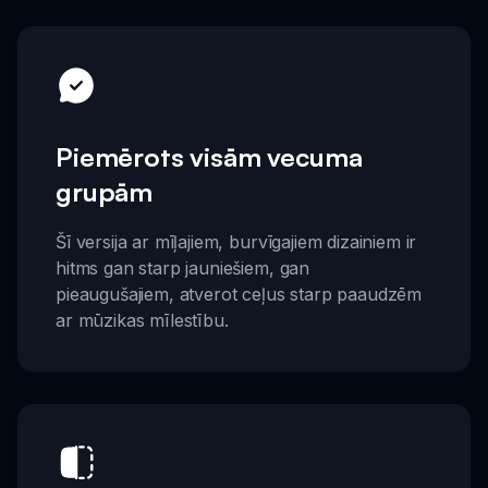
Piemērots visām vecuma
grupām
Šī versija ar mīļajiem, burvīgajiem dizainiem ir
hitms gan starp jauniešiem, gan
pieaugušajiem, atverot ceļus starp paaudzēm
ar mūzikas mīlestību.