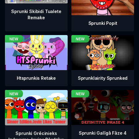
Sprunki Skibidi Tualete
Remake
Sprunki Popit
Htsprunkis Retake
Sprunklairity Sprunked
Sprunki Galīgā Fāze 4
Sprunki Grēcinieks